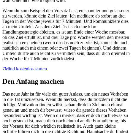
wahrscheinlich wie möglich wird.
Wenn du zum Beispiel den Vorsatz hast, entspannter und gelassener
zu werden, könnte dein Ziel lauten: Ich meditiere ab sofort an drei
Tagen in der Woche jeweils für 7 Minuten. Und kommuniziere dies
an mein Umfeld. Aus dem Ziel lässt sich eine klare
Handlungsstrategie ableiten, es ist am Ende einer Woche messbar,
ob das Ziel erfüllt ist, und drei Tage pro Woche werden den meisten
realistisch erscheinen (wenn dir das noch zu viel ist, kannst du auch
natürlich auch mit einem oder zwei Tagen beginnen). Und deinem
Umfeld dürfte auch leicht zu vermitteln sein, dass du dich dreimal in
der Woche für 7 Minuten zurückziehst.
7Mind kostenlos starten
Den Anfang machen
Das neue Jahr ist für viele ein guter Anlass, um ein neues Vorhaben
in die Tat umzusetzen. Wenn du merkst, dass du trotzdem nicht die
richtige Motivation finden willst, schau dir dein Ziel noch einmal
genau an und mach dir bewusst, wieso dir gerade dieses Vorhaben
besonders wichtig ist. Wenn du merkst, dass er doch noch etwas zu
hoch gesteckt ist, mach dich noch einmal an die Formulierung, bis
der Vorsatz für dich wirklich realistisch ist. Auch ganz kleine
Schritte führen dich in die richtige Richtung. Hauptsache du findest