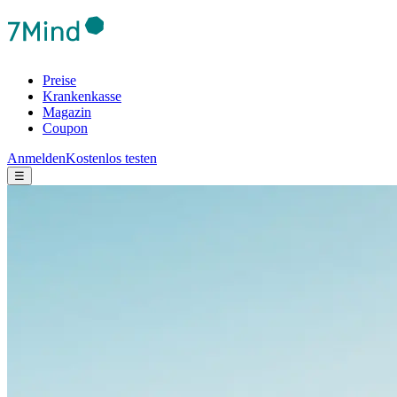
Preise
Krankenkasse
Magazin
Coupon
Anmelden
Kostenlos testen
☰