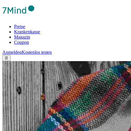
Preise
Krankenkasse
Magazin
Coupon
Anmelden
Kostenlos testen
☰