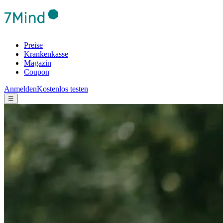
Preise
Krankenkasse
Magazin
Coupon
Anmelden
Kostenlos testen
☰