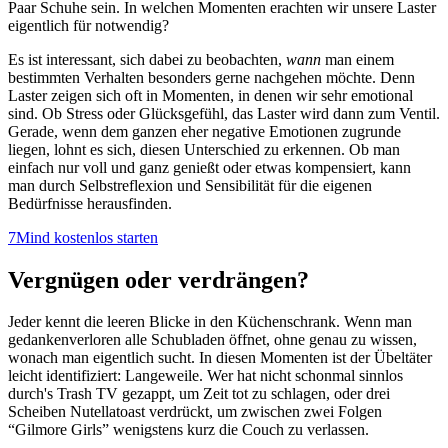
Paar Schuhe sein. In welchen Momenten erachten wir unsere Laster
eigentlich für notwendig?
Es ist interessant, sich dabei zu beobachten,
wann
man einem
bestimmten Verhalten besonders gerne nachgehen möchte. Denn
Laster zeigen sich oft in Momenten, in denen wir sehr emotional
sind. Ob Stress oder Glücksgefühl, das Laster wird dann zum Ventil.
Gerade, wenn dem ganzen eher negative Emotionen zugrunde
liegen, lohnt es sich, diesen Unterschied zu erkennen. Ob man
einfach nur voll und ganz genießt oder etwas kompensiert, kann
man durch Selbstreflexion und Sensibilität für die eigenen
Bedürfnisse herausfinden.
7Mind kostenlos starten
Vergnügen oder verdrängen?
Jeder kennt die leeren Blicke in den Küchenschrank. Wenn man
gedankenverloren alle Schubladen öffnet, ohne genau zu wissen,
wonach man eigentlich sucht. In diesen Momenten ist der Übeltäter
leicht identifiziert: Langeweile. Wer hat nicht schonmal sinnlos
durch's Trash TV gezappt, um Zeit tot zu schlagen, oder drei
Scheiben Nutellatoast verdrückt, um zwischen zwei Folgen
“Gilmore Girls” wenigstens kurz die Couch zu verlassen.