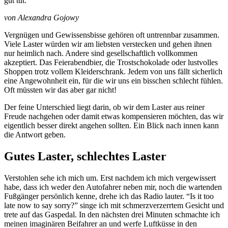
gut tut.
von Alexandra Gojowy
Vergnügen und Gewissensbisse gehören oft untrennbar zusammen.
Viele Laster würden wir am liebsten verstecken und gehen ihnen
nur heimlich nach. Andere sind gesellschaftlich vollkommen
akzeptiert. Das Feierabendbier, die Trostschokolade oder lustvolles
Shoppen trotz vollem Kleiderschrank. Jedem von uns fällt sicherlich
eine Angewohnheit ein, für die wir uns ein bisschen schlecht fühlen.
Oft müssten wir das aber gar nicht!
Der feine Unterschied liegt darin, ob wir dem Laster aus reiner
Freude nachgehen oder damit etwas kompensieren möchten, das wir
eigentlich besser direkt angehen sollten. Ein Blick nach innen kann
die Antwort geben.
Gutes Laster, schlechtes Laster
Verstohlen sehe ich mich um. Erst nachdem ich mich vergewissert
habe, dass ich weder den Autofahrer neben mir, noch die wartenden
Fußgänger persönlich kenne, drehe ich das Radio lauter. “Is it too
late now to say sorry?” singe ich mit schmerzverzerrtem Gesicht und
trete auf das Gaspedal. In den nächsten drei Minuten schmachte ich
meinen imaginären Beifahrer an und werfe Luftküsse in den