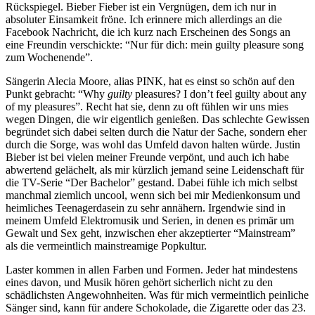
Rückspiegel. Bieber Fieber ist ein Vergnügen, dem ich nur in
absoluter Einsamkeit fröne. Ich erinnere mich allerdings an die
Facebook Nachricht, die ich kurz nach Erscheinen des Songs an
eine Freundin verschickte: “Nur für dich: mein guilty pleasure song
zum Wochenende”.
Sängerin Alecia Moore, alias PINK, hat es einst so schön auf den
Punkt gebracht: “Why
guilty
pleasures? I don’t feel guilty about any
of my pleasures”. Recht hat sie, denn zu oft fühlen wir uns mies
wegen Dingen, die wir eigentlich genießen. Das schlechte Gewissen
begründet sich dabei selten durch die Natur der Sache, sondern eher
durch die Sorge, was wohl das Umfeld davon halten würde. Justin
Bieber ist bei vielen meiner Freunde verpönt, und auch ich habe
abwertend gelächelt, als mir kürzlich jemand seine Leidenschaft für
die TV-Serie “Der Bachelor” gestand. Dabei fühle ich mich selbst
manchmal ziemlich uncool, wenn sich bei mir Medienkonsum und
heimliches Teenagerdasein zu sehr annähern. Irgendwie sind in
meinem Umfeld Elektromusik und Serien, in denen es primär um
Gewalt und Sex geht, inzwischen eher akzeptierter “Mainstream”
als die vermeintlich mainstreamige Popkultur.
Laster kommen in allen Farben und Formen. Jeder hat mindestens
eines davon, und Musik hören gehört sicherlich nicht zu den
schädlichsten Angewohnheiten. Was für mich vermeintlich peinliche
Sänger sind, kann für andere Schokolade, die Zigarette oder das 23.