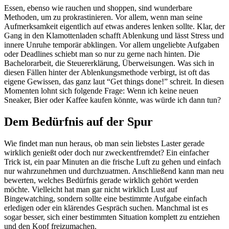
Essen, ebenso wie rauchen und shoppen, sind wunderbare
Methoden, um zu prokrastinieren. Vor allem, wenn man seine
Aufmerksamkeit eigentlich auf etwas anderes lenken sollte. Klar, der
Gang in den Klamottenladen schafft Ablenkung und lässt Stress und
innere Unruhe temporär abklingen. Vor allem ungeliebte Aufgaben
oder Deadlines schiebt man so nur zu gerne nach hinten. Die
Bachelorarbeit, die Steuererklärung, Überweisungen. Was sich in
diesen Fällen hinter der Ablenkungsmethode verbirgt, ist oft das
eigene Gewissen, das ganz laut “Get things done!” schreit. In diesen
Momenten lohnt sich folgende Frage: Wenn ich keine neuen
Sneaker, Bier oder Kaffee kaufen könnte, was würde ich dann tun?
Dem Bedürfnis auf der Spur
Wie findet man nun heraus, ob man sein liebstes Laster gerade
wirklich genießt oder doch nur zweckentfremdet? Ein einfacher
Trick ist, ein paar Minuten an die frische Luft zu gehen und einfach
nur wahrzunehmen und durchzuatmen. Anschließend kann man neu
bewerten, welches Bedürfnis gerade wirklich gehört werden
möchte. Vielleicht hat man gar nicht wirklich Lust auf
Bingewatching, sondern sollte eine bestimmte Aufgabe einfach
erledigen oder ein klärendes Gespräch suchen. Manchmal ist es
sogar besser, sich einer bestimmten Situation komplett zu entziehen
und den Kopf freizumachen.