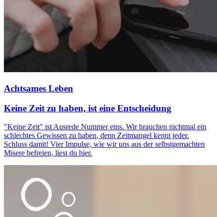
Achtsames Leben
Keine Zeit zu haben, ist eine Entscheidung
"Keine Zeit" ist Ausrede Nummer eins. Wir brauchen nichtmal ein
schlechtes Gewissen zu haben, denn Zeitmangel kennt jeder.
Schluss damit! Vier Impulse, wie wir uns aus der selbstgemachten
Misere befreien, liest du hier.