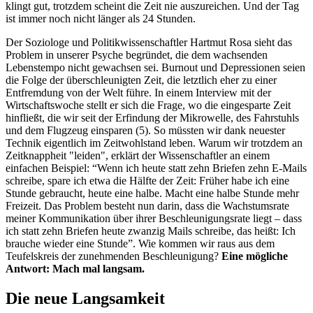
klingt gut, trotzdem scheint die Zeit nie auszureichen. Und der Tag
ist immer noch nicht länger als 24 Stunden.
Der Soziologe und Politikwissenschaftler Hartmut Rosa sieht das
Problem in unserer Psyche begründet, die dem wachsenden
Lebenstempo nicht gewachsen sei. Burnout und Depressionen seien
die Folge der überschleunigten Zeit, die letztlich eher zu einer
Entfremdung von der Welt führe. In einem Interview mit der
Wirtschaftswoche stellt er sich die Frage, wo die eingesparte Zeit
hinfließt, die wir seit der Erfindung der Mikrowelle, des Fahrstuhls
und dem Flugzeug einsparen (5). So müssten wir dank neuester
Technik eigentlich im Zeitwohlstand leben. Warum wir trotzdem an
Zeitknappheit "leiden", erklärt der Wissenschaftler an einem
einfachen Beispiel: “Wenn ich heute statt zehn Briefen zehn E-Mails
schreibe, spare ich etwa die Hälfte der Zeit: Früher habe ich eine
Stunde gebraucht, heute eine halbe. Macht eine halbe Stunde mehr
Freizeit. Das Problem besteht nun darin, dass die Wachstumsrate
meiner Kommunikation über ihrer Beschleunigungsrate liegt – dass
ich statt zehn Briefen heute zwanzig Mails schreibe, das heißt: Ich
brauche wieder eine Stunde”. Wie kommen wir raus aus dem
Teufelskreis der zunehmenden Beschleunigung?
Eine mögliche
Antwort: Mach mal langsam.
Die neue Langsamkeit