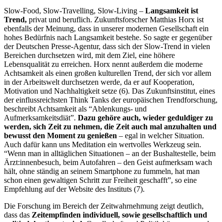
Slow-Food, Slow-Travelling, Slow-Living –
Langsamkeit ist
Trend,
privat und beruflich. Zukunftsforscher Matthias Horx ist
ebenfalls der Meinung, dass in unserer modernen Gesellschaft ein
hohes Bedürfnis nach Langsamkeit bestehe. So sagte er gegenüber
der Deutschen Presse-Agentur, dass sich der Slow-Trend in vielen
Bereichen durchsetzen wird, mit dem Ziel, eine höhere
Lebensqualität zu erreichen. Horx nennt außerdem die moderne
Achtsamkeit als einen großen kulturellen Trend, der sich vor allem
in der Arbeitswelt durchsetzen werde, da er auf Kooperation,
Motivation und Nachhaltigkeit setze (6). Das Zukunftsinstitut, eines
der einflussreichsten Think Tanks der europäischen Trendforschung,
beschreibt Achtsamkeit als “Ablenkungs- und
Aufmerksamkeitsdiät”.
Dazu gehöre auch, wieder geduldiger zu
werden, sich Zeit zu nehmen, die Zeit auch mal anzuhalten und
bewusst den Moment zu genießen
– egal in welcher Situation.
Auch dafür kann uns Meditation ein wertvolles Werkzeug sein.
“Wenn man in alltäglichen Situationen – an der Bushaltestelle, beim
Ärzt:innenbesuch, beim Autofahren – den Geist aufmerksam wach
hält, ohne ständig an seinem Smartphone zu fummeln, hat man
schon einen gewaltigen Schritt zur Freiheit geschafft”, so eine
Empfehlung auf der Website des Instituts (7).
Die Forschung im Bereich der Zeitwahrnehmung zeigt deutlich,
dass das
Zeitempfinden individuell, sowie gesellschaftlich und