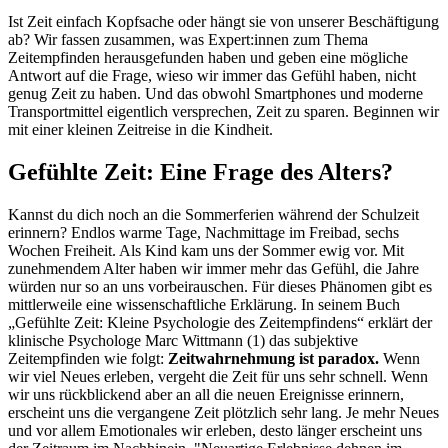
Ist Zeit einfach Kopfsache oder hängt sie von unserer Beschäftigung
ab? Wir fassen zusammen, was Expert:innen zum Thema
Zeitempfinden herausgefunden haben und geben eine mögliche
Antwort auf die Frage, wieso wir immer das Gefühl haben, nicht
genug Zeit zu haben. Und das obwohl Smartphones und moderne
Transportmittel eigentlich versprechen, Zeit zu sparen. Beginnen wir
mit einer kleinen Zeitreise in die Kindheit.
Gefühlte Zeit: Eine Frage des Alters?
Kannst du dich noch an die Sommerferien während der Schulzeit
erinnern? Endlos warme Tage, Nachmittage im Freibad, sechs
Wochen Freiheit. Als Kind kam uns der Sommer ewig vor. Mit
zunehmendem Alter haben wir immer mehr das Gefühl, die Jahre
würden nur so an uns vorbeirauschen. Für dieses Phänomen gibt es
mittlerweile eine wissenschaftliche Erklärung. In seinem Buch
„Gefühlte Zeit: Kleine Psychologie des Zeitempfindens“ erklärt der
klinische Psychologe Marc Wittmann (1) das subjektive
Zeitempfinden wie folgt:
Zeitwahrnehmung ist paradox.
Wenn
wir viel Neues erleben, vergeht die Zeit für uns sehr schnell. Wenn
wir uns rückblickend aber an all die neuen Ereignisse erinnern,
erscheint uns die vergangene Zeit plötzlich sehr lang. Je mehr Neues
und vor allem Emotionales wir erleben, desto länger erscheint uns