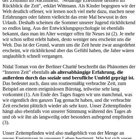
der Zeitraum im Nachhinein. "Neuartige Erlebnisse dehnen im
Rückblick die Zeit", erklärt Wittmann. Als Kinder begegnen wir der
Welt deutlich offener, wir lernen noch viel mehr dazu, machen neue
Erfahrungen oder fahren vielleicht das erste Mal bewusst in den
Urlaub. Deshalb scheinen die Sommer unserer Jugend rückblickend
so endlos lang. Aus der Entwicklungspsychologie ist ebenfalls
bekannt, dass man im Alter weniger offen für Neues ist (2). Je mehr
wir schon selbst erlebt haben, desto weniger neu erscheint uns die
Welt. Das ist der Grund, warum uns die Zeit heute zwar ausgedehnt
erscheint, wir rückblickend aber das Gefühl haben, die Jahre wären
unglaublich schnell vergangen.
Nidal Toman von der Berliner Charité beschreibt das Phänomen der
“Inneren Zeit” ebenfalls
als altersabhängige Erfahrung, die
außerdem durch das soziale und berufliche Umfeld geprägt ist.
Das bedeutet auch, dass uns routinemäßig verbrachte Zeit, zum
Beispiel an einem ereignislosen Bürotag, teilweise sehr lang
vorkommt (1). Am Ende des Tages fragen wir uns manchmal, was
wir eigentlich den ganzen Tag gemacht haben, und die verbrachte
Zeit erscheint plötzlich wieder als sehr kurz. Unser Zeitempfinden
hängt also ebenfalls von unserer Stimmung während des Tages ab
und ob wir ihn als langweilig oder besonders aufregend empfinden
(3).
Unser Zeitempfinden wird also maßgeblich von der Menge an
neuen Ereignissen in unserem Leben bestimmt. Wie hat sich unser