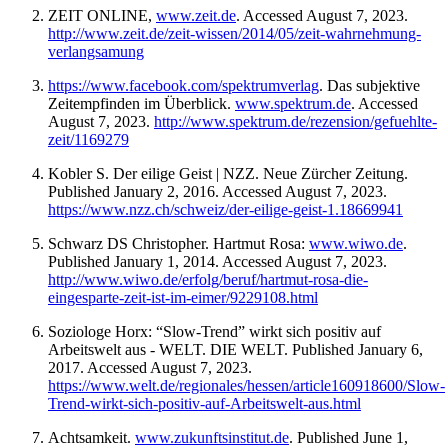
ZEIT ONLINE,
www.zeit.de
. Accessed August 7, 2023.
http://www.zeit.de/zeit-wissen/2014/05/zeit-wahrnehmung-
verlangsamung
https://www.facebook.com/spektrumverlag
. Das subjektive
Zeitempfinden im Überblick.
www.spektrum.de
. Accessed
August 7, 2023.
http://www.spektrum.de/rezension/gefuehlte-
zeit/1169279
Kobler S. Der eilige Geist | NZZ. Neue Zürcher Zeitung.
Published January 2, 2016. Accessed August 7, 2023.
https://www.nzz.ch/schweiz/der-eilige-geist-1.18669941
Schwarz DS Christopher. Hartmut Rosa:
www.wiwo.de
.
Published January 1, 2014. Accessed August 7, 2023.
http://www.wiwo.de/erfolg/beruf/hartmut-rosa-die-
eingesparte-zeit-ist-im-eimer/9229108.html
Soziologe Horx: “Slow-Trend” wirkt sich positiv auf
Arbeitswelt aus - WELT. DIE WELT. Published January 6,
2017. Accessed August 7, 2023.
https://www.welt.de/regionales/hessen/article160918600/Slow-
Trend-wirkt-sich-positiv-auf-Arbeitswelt-aus.html
Achtsamkeit.
www.zukunftsinstitut.de
. Published June 1,