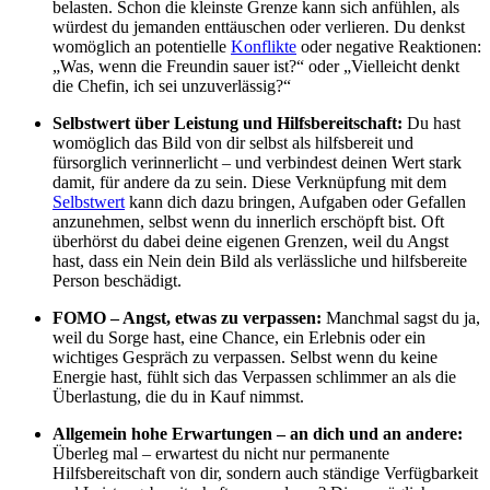
belasten. Schon die kleinste Grenze kann sich anfühlen, als
würdest du jemanden enttäuschen oder verlieren. Du denkst
womöglich an potentielle
Konflikte
oder negative Reaktionen:
„Was, wenn die Freundin sauer ist?“ oder „Vielleicht denkt
die Chefin, ich sei unzuverlässig?“
Selbstwert über Leistung und Hilfsbereitschaft:
Du hast
womöglich das Bild von dir selbst als hilfsbereit und
fürsorglich verinnerlicht – und verbindest deinen Wert stark
damit, für andere da zu sein. Diese Verknüpfung mit dem
Selbstwert
kann dich dazu bringen, Aufgaben oder Gefallen
anzunehmen, selbst wenn du innerlich erschöpft bist. Oft
überhörst du dabei deine eigenen Grenzen, weil du Angst
hast, dass ein Nein dein Bild als verlässliche und hilfsbereite
Person beschädigt.
FOMO – Angst, etwas zu verpassen:
Manchmal sagst du ja,
weil du Sorge hast, eine Chance, ein Erlebnis oder ein
wichtiges Gespräch zu verpassen. Selbst wenn du keine
Energie hast, fühlt sich das Verpassen schlimmer an als die
Überlastung, die du in Kauf nimmst.
Allgemein hohe Erwartungen – an dich und an andere:
Überleg mal – erwartest du nicht nur permanente
Hilfsbereitschaft von dir, sondern auch ständige Verfügbarkeit