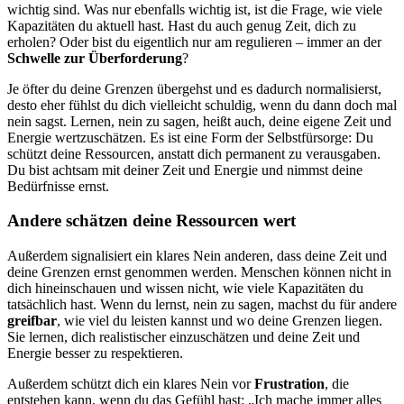
wichtig sind. Was nur ebenfalls wichtig ist, ist die Frage, wie viele
Kapazitäten du aktuell hast. Hast du auch genug Zeit, dich zu
erholen? Oder bist du eigentlich nur am regulieren – immer an der
Schwelle zur Überforderung
?
Je öfter du deine Grenzen übergehst und es dadurch normalisierst,
desto eher fühlst du dich vielleicht schuldig, wenn du dann doch mal
nein sagst. Lernen, nein zu sagen, heißt auch, deine eigene Zeit und
Energie wertzuschätzen. Es ist eine Form der Selbstfürsorge: Du
schützt deine Ressourcen, anstatt dich permanent zu verausgaben.
Du bist achtsam mit deiner Zeit und Energie und nimmst deine
Bedürfnisse ernst.
Andere schätzen deine Ressourcen wert
Außerdem signalisiert ein klares Nein anderen, dass deine Zeit und
deine Grenzen ernst genommen werden. Menschen können nicht in
dich hineinschauen und wissen nicht, wie viele Kapazitäten du
tatsächlich hast. Wenn du lernst, nein zu sagen, machst du für andere
greifbar
, wie viel du leisten kannst und wo deine Grenzen liegen.
Sie lernen, dich realistischer einzuschätzen und deine Zeit und
Energie besser zu respektieren.
Außerdem schützt dich ein klares Nein vor
Frustration
, die
entstehen kann, wenn du das Gefühl hast: „Ich mache immer alles