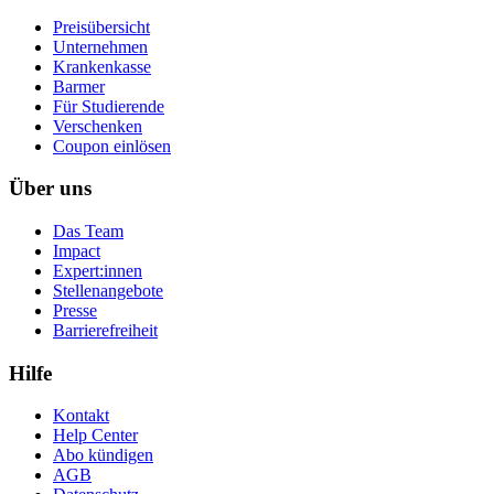
Preisübersicht
Unternehmen
Krankenkasse
Barmer
Für Studierende
Ver­schen­ken
Coupon einlösen
Über uns
Das Team
Impact
Expert:innen
Stellenangebote
Presse
Barrierefreiheit
Hilfe
Kontakt
Help Center
Abo kündigen
AGB