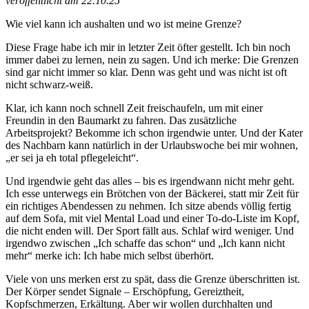
veröffentlicht am 22.10.25
Wie viel kann ich aushalten und wo ist meine Grenze?
Diese Frage habe ich mir in letzter Zeit öfter gestellt. Ich bin noch
immer dabei zu lernen, nein zu sagen. Und ich merke: Die Grenzen
sind gar nicht immer so klar. Denn was geht und was nicht ist oft
nicht schwarz-weiß.
Klar, ich kann noch schnell Zeit freischaufeln, um mit einer
Freundin in den Baumarkt zu fahren. Das zusätzliche
Arbeitsprojekt? Bekomme ich schon irgendwie unter. Und der Kater
des Nachbarn kann natürlich in der Urlaubswoche bei mir wohnen,
„er sei ja eh total pflegeleicht“.
Und irgendwie geht das alles – bis es irgendwann nicht mehr geht.
Ich esse unterwegs ein Brötchen von der Bäckerei, statt mir Zeit für
ein richtiges Abendessen zu nehmen. Ich sitze abends völlig fertig
auf dem Sofa, mit viel Mental Load und einer To-do-Liste im Kopf,
die nicht enden will. Der Sport fällt aus. Schlaf wird weniger. Und
irgendwo zwischen „Ich schaffe das schon“ und „Ich kann nicht
mehr“ merke ich: Ich habe mich selbst überhört.
Viele von uns merken erst zu spät, dass die Grenze überschritten ist.
Der Körper sendet Signale – Erschöpfung, Gereiztheit,
Kopfschmerzen, Erkältung. Aber wir wollen durchhalten und