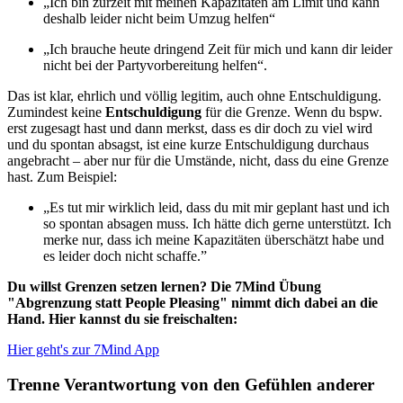
„Ich bin zurzeit mit meinen Kapazitäten am Limit und kann
deshalb leider nicht beim Umzug helfen“
„Ich brauche heute dringend Zeit für mich und kann dir leider
nicht bei der Partyvorbereitung helfen“.
Das ist klar, ehrlich und völlig legitim, auch ohne Entschuldigung.
Zumindest keine
Entschuldigung
für die Grenze. Wenn du bspw.
erst zugesagt hast und dann merkst, dass es dir doch zu viel wird
und du spontan absagst, ist eine kurze Entschuldigung durchaus
angebracht – aber nur für die Umstände, nicht, dass du eine Grenze
hast. Zum Beispiel:
„Es tut mir wirklich leid, dass du mit mir geplant hast und ich
so spontan absagen muss. Ich hätte dich gerne unterstützt. Ich
merke nur, dass ich meine Kapazitäten überschätzt habe und
es leider doch nicht schaffe.”
Du willst Grenzen setzen lernen? Die 7Mind Übung
"Abgrenzung statt People Pleasing" nimmt dich dabei an die
Hand. Hier kannst du sie freischalten:
Hier geht's zur 7Mind App
Trenne Verantwortung von den Gefühlen anderer