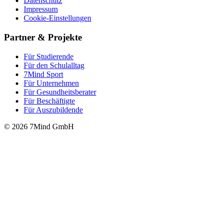
Datenschutz
Impressum
Cookie-Einstellungen
Partner & Projekte
Für Stu­die­rende
Für den Schulalltag
7Mind Sport
Für Unter­neh­men
Für Gesund­heits­be­ra­ter
Für Beschäftigte
Für Auszubildende
© 2026 7Mind GmbH