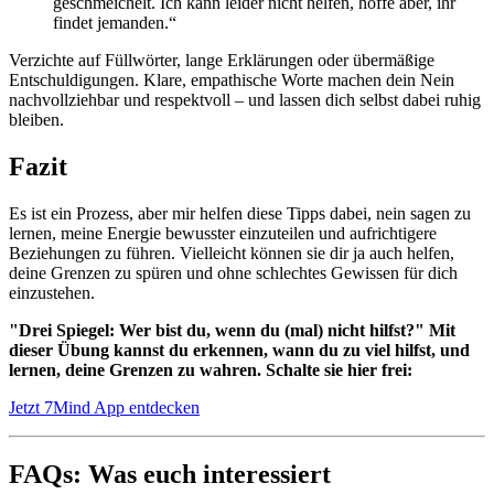
geschmeichelt. Ich kann leider nicht helfen, hoffe aber, ihr
findet jemanden.“
Verzichte auf Füllwörter, lange Erklärungen oder übermäßige
Entschuldigungen. Klare, empathische Worte machen dein Nein
nachvollziehbar und respektvoll – und lassen dich selbst dabei ruhig
bleiben.
Fazit
Es ist ein Prozess, aber mir helfen diese Tipps dabei, nein sagen zu
lernen, meine Energie bewusster einzuteilen und aufrichtigere
Beziehungen zu führen. Vielleicht können sie dir ja auch helfen,
deine Grenzen zu spüren und ohne schlechtes Gewissen für dich
einzustehen.
"Drei Spiegel: Wer bist du, wenn du (mal) nicht hilfst?" Mit
dieser Übung kannst du erkennen, wann du zu viel hilfst, und
lernen, deine Grenzen zu wahren. Schalte sie hier frei:
Jetzt 7Mind App entdecken
FAQs: Was euch interessiert