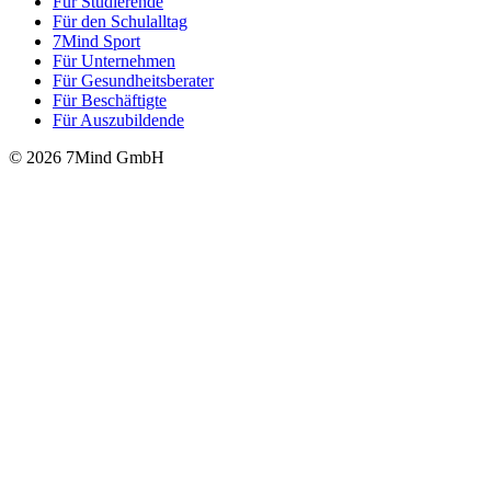
Für Stu­die­rende
Für den Schulalltag
7Mind Sport
Für Unter­neh­men
Für Gesund­heits­be­ra­ter
Für Beschäftigte
Für Auszubildende
© 2026 7Mind GmbH