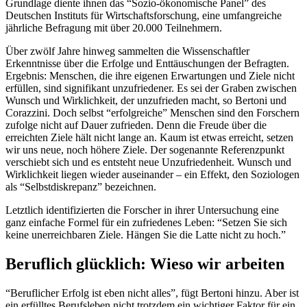
Grundlage diente ihnen das “Sozio-ökonomische Panel” des
Deutschen Instituts für Wirtschaftsforschung, eine umfangreiche
jährliche Befragung mit über 20.000 Teilnehmern.
Über zwölf Jahre hinweg sammelten die Wissenschaftler
Erkenntnisse über die Erfolge und Enttäuschungen der Befragten.
Ergebnis: Menschen, die ihre eigenen Erwartungen und Ziele nicht
erfüllen, sind signifikant unzufriedener. Es sei der Graben zwischen
Wunsch und Wirklichkeit, der unzufrieden macht, so Bertoni und
Corazzini. Doch selbst “erfolgreiche” Menschen sind den Forschern
zufolge nicht auf Dauer zufrieden. Denn die Freude über die
erreichten Ziele hält nicht lange an. Kaum ist etwas erreicht, setzen
wir uns neue, noch höhere Ziele. Der sogenannte Referenzpunkt
verschiebt sich und es entsteht neue Unzufriedenheit. Wunsch und
Wirklichkeit liegen wieder auseinander – ein Effekt, den Soziologen
als “Selbstdiskrepanz” bezeichnen.
Letztlich identifizierten die Forscher in ihrer Untersuchung eine
ganz einfache Formel für ein zufriedenes Leben: “Setzen Sie sich
keine unerreichbaren Ziele. Hängen Sie die Latte nicht zu hoch.”
Beruflich glücklich: Wieso wir arbeiten
“Beruflicher Erfolg ist eben nicht alles”, fügt Bertoni hinzu. Aber ist
ein erfülltes Berufsleben nicht trotzdem ein wichtiger Faktor für ein