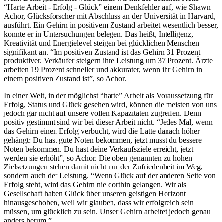
“Harte Arbeit - Erfolg - Glück” einem Denkfehler auf, wie Shawn
Achor, Glücksforscher mit Abschluss an der Universität in Harvard,
ausführt. Ein Gehirn in positivem Zustand arbeitet wesentlich besser,
konnte er in Untersuchungen belegen. Das heißt, Intelligenz,
Kreativität und Energielevel steigen bei glücklichen Menschen
signifikant an. “Im positiven Zustand ist das Gehirn 31 Prozent
produktiver. Verkäufer steigern ihre Leistung um 37 Prozent. Ärzte
arbeiten 19 Prozent schneller und akkurater, wenn ihr Gehirn in
einem positiven Zustand ist”, so Achor.
In einer Welt, in der möglichst “harte” Arbeit als Voraussetzung für
Erfolg, Status und Glück gesehen wird, können die meisten von uns
jedoch gar nicht auf unsere vollen Kapazitäten zugreifen. Denn
positiv gestimmt sind wir bei dieser Arbeit nicht. “Jedes Mal, wenn
das Gehirn einen Erfolg verbucht, wird die Latte danach höher
gehängt: Du hast gute Noten bekommen, jetzt musst du bessere
Noten bekommen. Du hast deine Verkaufsziele erreicht, jetzt
werden sie erhöht”, so Achor. Die oben genannten zu hohen
Zielsetzungen stehen damit nicht nur der Zufriedenheit im Weg,
sondern auch der Leistung. “Wenn Glück auf der anderen Seite von
Erfolg steht, wird das Gehirn nie dorthin gelangen. Wir als
Gesellschaft haben Glück über unseren geistigen Horizont
hinausgeschoben, weil wir glauben, dass wir erfolgreich sein
müssen, um glücklich zu sein. Unser Gehirn arbeitet jedoch genau
anders herum.”