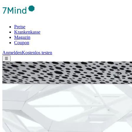
Preise
Krankenkasse
Magazin
Coupon
Anmelden
Kostenlos testen
☰