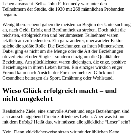
Leben ausmacht. Selbst John F. Kennedy war unter den
Teilnehmern der Studie, die 1930 mit 268 männlichen Probanden
begann.
Wenig überraschend gaben die meisten zu Beginn der Untersuchung
an, nach Geld, Erfolg und Berühmtheit zu streben. Doch nicht die
reichsten, erfolgreichsten und berühmtesten Teilnehmer waren
letztlich am zufriedensten. Ein ganz anderer, unerwarteter Faktor
spielte die größte Rolle: Die Beziehungen zu ihren Mitmenschen.
Dabei ging es nicht um die Menge oder die Art der Beziehungen –
ob verheiratet oder Single – sondern einzig um die Qualität der
Beziehung. Am glücklichsten waren diejenigen, die enge, positive
Beziehungen in ihrem Leben hatten. Ein einziger wirklich enger
Freund kann nach Ansicht der Forscher mehr zu Glück und
Gesundheit beitragen als Sport, Ernährung oder Wohlstand.
Wieso Glück erfolgreich macht – und
nicht umgekehrt
Realistische Ziele, eine sinnvolle Arbeit und enge Beziehungen sind
also ausschlaggebend für ein zufriedenes Leben. Aber was ist nun
mit dem Erfolg? Heißt das, wir müssen alle glückliche “Loser” sein?
Nein. Denn glücklicherweise sitzen wir mit der üblichen Kette