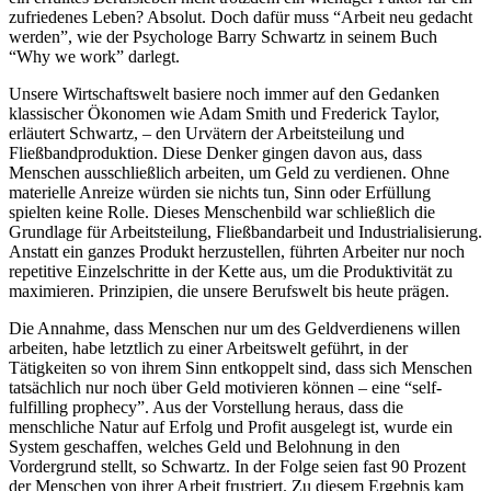
zufriedenes Leben? Absolut. Doch dafür muss “Arbeit neu gedacht
werden”, wie der Psychologe Barry Schwartz in seinem Buch
“Why we work” darlegt.
Unsere Wirtschaftswelt basiere noch immer auf den Gedanken
klassischer Ökonomen wie Adam Smith und Frederick Taylor,
erläutert Schwartz, – den Urvätern der Arbeitsteilung und
Fließbandproduktion. Diese Denker gingen davon aus, dass
Menschen ausschließlich arbeiten, um Geld zu verdienen. Ohne
materielle Anreize würden sie nichts tun, Sinn oder Erfüllung
spielten keine Rolle. Dieses Menschenbild war schließlich die
Grundlage für Arbeitsteilung, Fließbandarbeit und Industrialisierung.
Anstatt ein ganzes Produkt herzustellen, führten Arbeiter nur noch
repetitive Einzelschritte in der Kette aus, um die Produktivität zu
maximieren. Prinzipien, die unsere Berufswelt bis heute prägen.
Die Annahme, dass Menschen nur um des Geldverdienens willen
arbeiten, habe letztlich zu einer Arbeitswelt geführt, in der
Tätigkeiten so von ihrem Sinn entkoppelt sind, dass sich Menschen
tatsächlich nur noch über Geld motivieren können – eine “self-
fulfilling prophecy”. Aus der Vorstellung heraus, dass die
menschliche Natur auf Erfolg und Profit ausgelegt ist, wurde ein
System geschaffen, welches Geld und Belohnung in den
Vordergrund stellt, so Schwartz. In der Folge seien fast 90 Prozent
der Menschen von ihrer Arbeit frustriert. Zu diesem Ergebnis kam