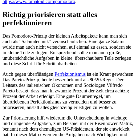
https://www.tomatoid.com/pomodoro
.
Richtig priorisieren statt alles
perfektionieren
Das Pomodoro-Prinzip der kleinen Arbeitspakete kann man sich
auch als “Salamitechnik” veranschaulichen. Eine ganze Salami
würde man auch nicht versuchen, auf einmal zu essen, sondern sie
in kleine Teile zerlegen. Entsprechend sollte man auch große,
unübersichtliche Aufgaben in kleine, überschaubare Teile zerlegen
und diese Schritt für Schritt abarbeiten.
Auch gegen überflüssigen
Perfektionismus
ist ein Kraut gewachsen:
Das Pareto-Prinzip, heute besser bekannt als 80/20-Regel. Der
Leitsatz des italienischen Ökonomen und Soziologen Vilfredo
Pareto besagt, dass man in zwanzig Prozent der Zeit circa achtzig
Prozent der Arbeit erledigt. Eine gute Daumenregel, um
übertriebenen Perfektionismus zu vermeiden und besser zu
priorisieren, anstatt alles gleichzeitig erledigen zu wollen.
Zur Priorisierung hilft wiederum die Unterscheidung in wichtige
und dringende Aufgaben, zum Beispiel mit der Eisenhower-Matrix,
benannt nach dem ehemaligen US-Präsidenten, der sie entwickelt
hat. In dieser Matrix werden die Aufgaben nach Wichtigkeit und