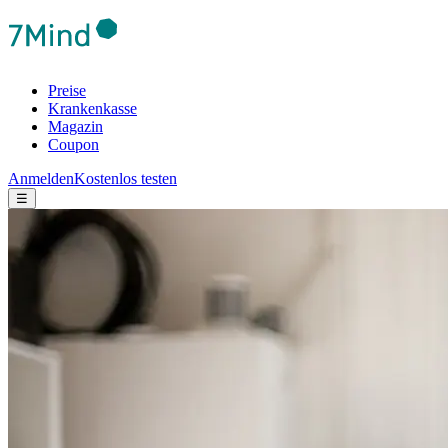
Preise
Krankenkasse
Magazin
Coupon
Anmelden
Kostenlos testen
☰