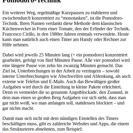
Pomodoro-Technik
Ein weiterer Weg, regelmäßige Kurzpausen zu etablieren und
zwischendurch konzentriert zu “monotasken”, ist die Pomodoro-
Technik. Ihren Namen verdankt diese Methode dem klassischen
Küchenwecker in Form einer Tomate, den der Erfinder der Technik,
Francesco Cirillo, in den 1980er Jahren erstmals verwendete. Heute
kann man natürlich auch einen Timer am Handy oder Rechner zur
Hilfe nehmen.
Dabei wird jeweils 25 Minuten lang (= ein pomodoro) konzentriert
gearbeitet, gefolgt von fünf Minuten Pause. Alle vier pomodori wird
eine längere Pause von zehn bis zwanzig Minuten gemacht. Das
Ziel ist, Unterbrechungen in der Arbeit zu verringern – sowohl
interne Unterbrechungen wie Abschweifen und Ablenkung, als auch
externe wie Telefon und E-Mails. Auch das Bewältigen großer
Aufgaben wird durch die Einteilung in kleine Pakete erleichtert.
Denn es vermeidet die so genannte Angstblockade, den Zustand, in
dem man einen so großen Berg Aufgaben vor sich sieht, dass man
gar nicht weiß, wo man anfangen soll, stattdessen blockiert – und
gar nichts macht.
Damit man sich nicht mit dem ständigen Einstellen des Timers
beschäftigen muss, gibt es zahlreiche Websites und Apps, die einem
das Strukturieren abnehmen, zum Beispiel: