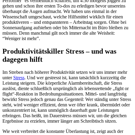
Performer" es vermeintlich schaffen, um 4:30 morgens joggen zu
gehen und schon ihre ersten To-dos zu erledigen bevor unsereins
überhaupt die Augen aufmacht. Wir haben uns einmal in der
Wissenschaft umgeschaut, welche Hilfsmittel wirklich für einen
produktiveren – und entspannteren – Arbeitstag sorgen. Ohne bei
Sonnenaufgang aufstehen oder bis Mitternacht im Büro bleiben zu
müssen. Denn manchmal gilt noch immer die alte Weisheit:
“Weniger ist mehr”.
Produktivitätskiller Stress – und was
dagegen hilft
Im Streben nach höherer Produktivität setzen wir uns immer mehr
unter
Stress
. Und wer gestresst ist, kann tatsächlich kurzzeitig die
Leistung steigern. Die körperliche Alarmbereitschaft, die Stress
auslöst, diente schlueßlich ursprünglich als lebensrettende „fight or
flight“-Reaktion in Bedrohungssituationen. Mittel- und langfristig
bewirkt Stress jedoch genau das Gegenteil: Wer ständig unter Stress
steht, wird weniger effizient, denn wer öfter krank, übermüdet oder
unkonzentriert ist, kann unmöglich dauerhaft gute Leistungen
erbringen. Das heißt, im Dauerstress müssen wir, um die gleichen
Ergebnisse zu erzielen, immer länger am Schreibtisch sitzen.
Wie weit verbreitet die konstante Überlastung ist, zeigt auch der