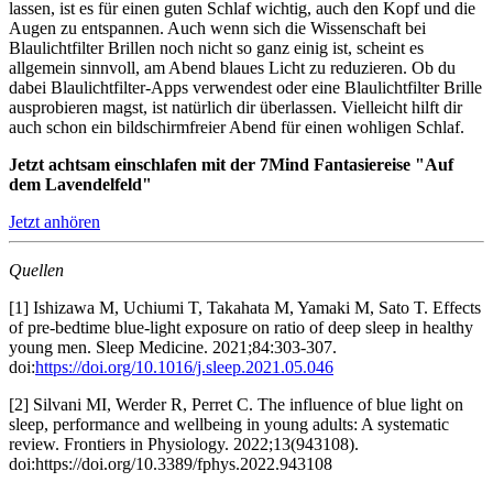
lassen, ist es für einen guten Schlaf wichtig, auch den Kopf und die
Augen zu entspannen. Auch wenn sich die Wissenschaft bei
Blaulichtfilter Brillen noch nicht so ganz einig ist, scheint es
allgemein sinnvoll, am Abend blaues Licht zu reduzieren. Ob du
dabei Blaulichtfilter-Apps verwendest oder eine Blaulichtfilter Brille
ausprobieren magst, ist natürlich dir überlassen. Vielleicht hilft dir
auch schon ein bildschirmfreier Abend für einen wohligen Schlaf.
Jetzt achtsam einschlafen mit der 7Mind Fantasiereise "Auf
dem Lavendelfeld"
Jetzt anhören
Quellen
[1] Ishizawa M, Uchiumi T, Takahata M, Yamaki M, Sato T. Effe
cts
of pre-bedtime blue-light exposure on ratio of deep sleep in healthy
young men. Sleep Medicine. 2021;84:303-307.
doi:
https://doi.org/10.1016/j.sleep.2021.05.046
[2] Silvani MI, Werder R, Perret C. The influence of blue light on
sleep, performance and wellbeing in young adults: A systematic
review. Frontiers in Physiology. 2022;13(943108).
doi:https://doi.org/10.3389/fphys.2022.943108