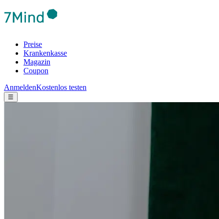
Preise
Krankenkasse
Magazin
Coupon
Anmelden
Kostenlos testen
☰