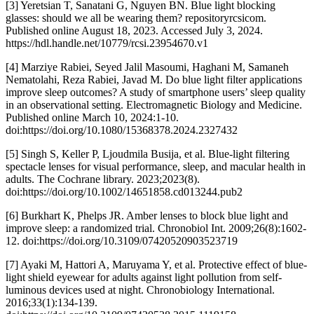
[3] Yeretsian T, Sanatani G, Nguyen BN. Blue light blocking
glasses: should we all be wearing them? repositoryrcsicom.
Published online August 18, 2023. Accessed July 3, 2024.
https://hdl.handle.net/10779/rcsi.23954670.v1
[4] Marziye Rabiei, Seyed Jalil Masoumi, Haghani M, Samaneh
Nematolahi, Reza Rabiei, Javad M. Do blue light filter applications
improve sleep outcomes? A study of smartphone users’
sleep quality
in an observational setting. Electromagnetic Biology and Medicine.
Published online March 10, 2024:1-10.
doi:https://doi.org/10.1080/15368378.2024.2327432
[5] Singh S, Keller P, Ljoudmila Busija, et al. Blue-light filtering
spectacle lenses for visual performance, sleep, and macular health in
adults. The Cochrane library. 2023;2023(8).
doi:https://doi.org/10.1002/14651858.cd013244.pub2
[6] Burkhart K, Phelps JR. Amber lenses to block blue light and
improve sleep: a randomized trial. Chronobiol Int. 2009;26(8):1602-
12. doi:https://doi.org/10.3109/07420520903523719
[7] Ayaki M, Hattori A, Maruyama Y, et al. Protective effect of blue-
light shield eyewear for adults against light pollution from self-
luminous devices used at night. Chronobiology International.
2016;33(1):134-139.