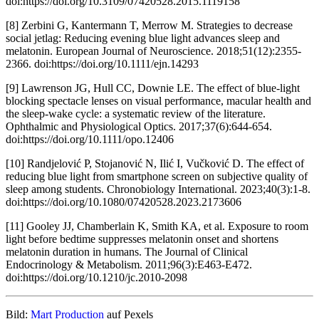
doi:https://doi.org/10.3109/07420528.2015.1119158
[8] Zerbini G, Kantermann T, Merrow M. Strategies to decrease
social jetlag: Reducing evening blue light advances sleep and
melatonin. European Journal of Neuroscience. 2018;51(12):2355-
2366. doi:https://doi.org/10.1111/ejn.14293
[9] Lawrenson JG, Hull CC, Downie LE. The effect of blue-light
blocking spectacle lenses on visual performance, macular health and
the sleep-wake cycle: a systematic review of the literature.
Ophthalmic and Physiological Optics. 2017;37(6):644-654.
doi:https://doi.org/10.1111/opo.12406
[10] Randjelović P, Stojanović N, Ilić I, Vučković D. The effect of
reducing blue light from smartphone screen on subjective quality of
sleep among students. Chronobiology International. 2023;40(3):1-8.
doi:
https://doi.org/10.1080/07420528.2023.2173606
[11] Gooley JJ, Chamberlain K, Smith KA, et al. Exposure to room
light before bedtime suppresses melatonin onset and shortens
melatonin duration in humans. The Journal of Clinical
Endocrinology & Metabolism. 2011;96(3):E463-E472.
doi:https://doi.org/10.1210/jc.2010-2098
Bild:
M
art Production
auf Pexels