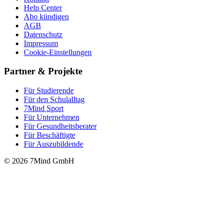
Help Center
Abo kündigen
AGB
Datenschutz
Impressum
Cookie-Einstellungen
Partner & Projekte
Für Stu­die­rende
Für den Schulalltag
7Mind Sport
Für Unter­neh­men
Für Gesund­heits­be­ra­ter
Für Beschäftigte
Für Auszubildende
© 2026 7Mind GmbH