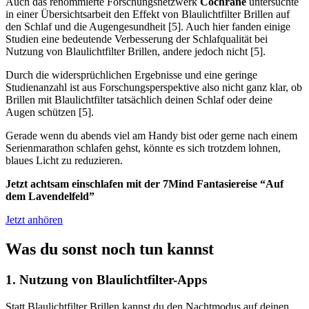
Auch das renommierte Forschungsnetzwerk
Cochrane
untersuchte
in einer Übersichtsarbeit den Effekt von Blaulichtfilter Brillen auf
den Schlaf und die Augengesundheit [5]. Auch hier fanden einige
Studien eine bedeutende Verbesserung der Schlafqualität bei
Nutzung von Blaulichtfilter Brillen, andere jedoch nicht [5].
Durch die widersprüchlichen Ergebnisse und eine geringe
Studienanzahl ist aus Forschungsperspektive also nicht ganz klar, ob
Brillen mit Blaulichtfilter tatsächlich deinen Schlaf oder deine
Augen schützen [5].
Gerade wenn du abends viel am Handy bist oder gerne nach einem
Serienmarathon schlafen gehst, könnte es sich trotzdem lohnen,
blaues Licht zu reduzieren.
Jetzt achtsam einschlafen mit der 7Mind Fantasiereise “Auf
dem Lavendelfeld”
Jetzt anhören
Was du sonst noch tun kannst
1. Nutzung von Blaulichtfilter-Apps
Statt Blaulichtfilter Brillen kannst du den Nachtmodus auf deinen