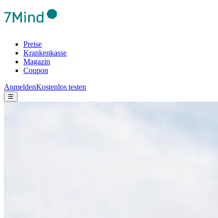
Preise
Krankenkasse
Magazin
Coupon
Anmelden
Kostenlos testen
☰