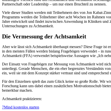
Partnerschaft oder Leadership – um nur einen Bruchteil zu nennen.
Viele dieser Studien werden mit Teilnehmern des von Jon Kabat-Zin
Programms werden die Teilnehmer über acht Wochen im Rahmen von
Jahre entwickelt und findet inzwischen Anwendung in Kliniken und Zen
Untersuchungen zu Achtsamkeit.
Die Vermessung der Achtsamkeit
Aber wie lässt sich Achtsamkeit überhaupt messen? Diese Frage ist e
in den meisten Fällen werden bislang Fragebögen verwendet – in rund
Achtsamkeit (FFA) verwendet beispielsweise Aussagen wie „Ich nehme 
Der Einsatz von Fragebögen zur Messung von Achtsamkeit wird nicht k
unterliegt. Gerade Menschen, die ein eher begrenztes Verständnis von
ein, weil sie mit dem Konzept stärker vertraut sind und entsprechend 
Für den Einzelnen spielt das zum Glück keine so große Rolle. Wir w
Forschung kann uns dabei einen zusätzlichen Motivationsschub biete
bemerkbar machen.
Achtsamkeit praktizieren:
7Mind kostenlos starten