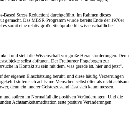
s-Based Stress Reduction) durchgeführt. Im Rahmen dieses
aut gemacht. Das MBSR-Programm wurde bereits Ende der 1970er
es somit eine relativ große Stichprobe für wissenschaftliche
mkeit und stellt die Wissenschaft vor große Herausforderungen. Denn
stsubjekte selbst abfragen. Der Freiburger Fragebogen zur
che in Kontakt zu sein mit dem, was gerade ist, hier und jetzt“.
uf der eigenen Einschätzung beruht, und diese häufig Verzerrungen
mgekehrt stufen sich achtsame Menschen selbst öfter als nicht achtsam
chwer, denn ein innerer Geisteszustand lässt sich kaum messen.
un und spüren im Normalfall die positiven Veränderungen. Und die
tunden Achtsamkeitsmeditation erste positive Veränderungen