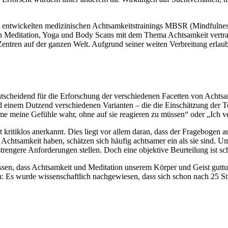
n entwickelten medizinischen Achtsamkeitstrainings MBSR (Mindfulnes
 Meditation, Yoga und Body Scans mit dem Thema Achtsamkeit vertr
tren auf der ganzen Welt. Aufgrund seiner weiten Verbreitung erlaubt 
ntscheidend für die Erforschung der verschiedenen Facetten von Achtsa
 einem Dutzend verschiedenen Varianten – die die Einschätzung der Te
meine Gefühle wahr, ohne auf sie reagieren zu müssen“ oder „Ich versu
ritiklos anerkannt. Dies liegt vor allem daran, dass der Fragebogen a
 Achtsamkeit haben, schätzen sich häufig achtsamer ein als sie sind. U
strengere Anforderungen stellen. Doch eine objektive Beurteilung ist s
issen, dass Achtsamkeit und Meditation unserem Körper und Geist gutt
n: Es wurde wissenschaftlich nachgewiesen, dass sich schon nach 25 S