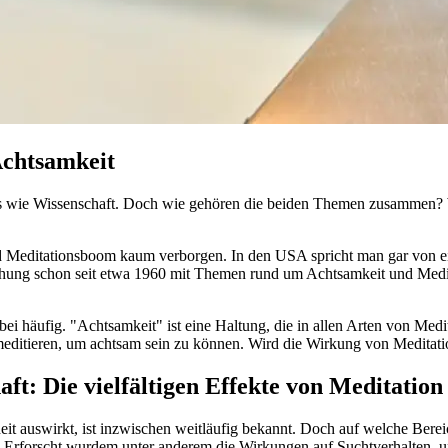
Achtsamkeit
is wie Wissenschaft. Doch wie gehören die beiden Themen zusammen?
d Meditationsboom kaum verborgen. In den USA spricht man gar von ein
hung schon seit etwa 1960 mit Themen rund um Achtsamkeit und Meditati
ei häufig. "Achtsamkeit" ist eine Haltung, die in allen Arten von Medi
itieren, um achtsam sein zu können. Wird die Wirkung von Meditation 
t: Die vielfältigen Effekte von Meditation
heit auswirkt, ist inzwischen weitläufig bekannt. Doch auf welche Ber
 Erforscht wurdem unter anderem die Wirkungen auf Suchtverhalten, un