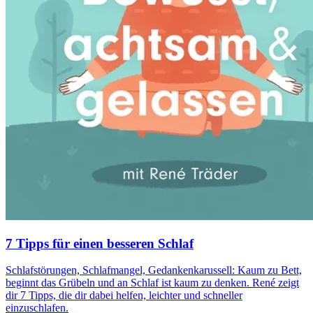
7 Tipps für einen besseren Schlaf
Schlafstörungen, Schlafmangel, Gedankenkarussell: Kaum zu Bett,
beginnt das Grübeln und an Schlaf ist kaum zu denken. René zeigt
dir 7 Tipps, die dir dabei helfen, leichter und schneller
einzuschlafen.