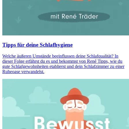
Tipps für deine Schlafhygiene
Welche äußeren Umstände beeinflussen deine Schlafqualität? In
dieser Folge erfährst du es und bekommst von René Tipps, wie du
gute Schlafgewohnheiten etablierst und dein Schlafzimmer zu einer
Ruheoase verwandelst.