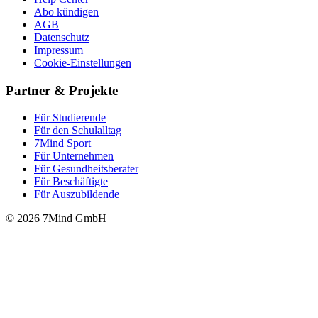
Abo kündigen
AGB
Datenschutz
Impressum
Cookie-Einstellungen
Partner & Projekte
Für Stu­die­rende
Für den Schulalltag
7Mind Sport
Für Unter­neh­men
Für Gesund­heits­be­ra­ter
Für Beschäftigte
Für Auszubildende
© 2026 7Mind GmbH