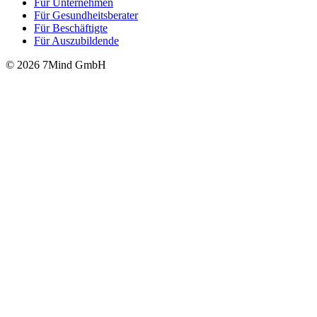
Für Unter­neh­men
Für Gesund­heits­be­ra­ter
Für Beschäftigte
Für Auszubildende
© 2026 7Mind GmbH