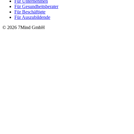
Für Unter­neh­men
Für Gesund­heits­be­ra­ter
Für Beschäftigte
Für Auszubildende
© 2026 7Mind GmbH