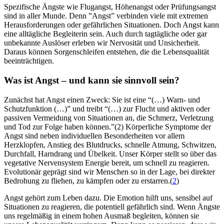
Spezifische Ängste wie Flugangst, Höhenangst oder Prüfungsangst
sind in aller Munde. Denn ”Angst” verbinden viele mit extremen
Herausforderungen oder gefährlichen Situationen. Doch Angst kann
eine alltägliche Begleiterin sein. Auch durch tagtägliche oder gar
unbekannte Auslöser erleben wir Nervosität und Unsicherheit.
Daraus können Sorgenschleifen entstehen, die die Lebensqualität
beeinträchtigen.
Was ist Angst – und kann sie sinnvoll sein?
Zunächst hat Angst einen Zweck: Sie ist eine “(…) Warn- und
Schutzfunktion (…)” und treibt “(…) zur Flucht und aktiven oder
passiven Vermeidung von Situationen an, die Schmerz, Verletzung
und Tod zur Folge haben können.”(2) Körperliche Symptome der
Angst sind neben individuellen Besonderheiten vor allem
Herzklopfen, Anstieg des Blutdrucks, schnelle Atmung, Schwitzen,
Durchfall, Harndrang und Übelkeit. Unser Körper stellt so über das
vegetative Nervensystem Energie bereit, um schnell zu reagieren.
Evolutionär geprägt sind wir Menschen so in der Lage, bei direkter
Bedrohung zu fliehen, zu kämpfen oder zu erstarren.(
2
)
Angst gehört zum Leben dazu. Die Emotion hilft uns, sensibel auf
Situationen zu reagieren, die potentiell gefährlich sind. Wenn Ängste
uns regelmäßig in einem hohen Ausmaß begleiten, können sie