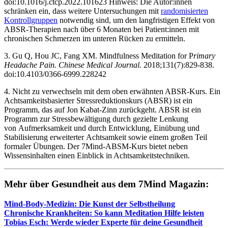
doi:10.1016/j.ctcp.2022.101623 ‌Hinweis: Die Autor:innen
schränken ein, dass weitere Untersuchungen mit
randomisierten
Kontrollgruppen
notwendig sind, um den langfristigen Effekt von
ABSR-Therapien nach über 6 Monaten bei Patient:innen mit
chronischen Schmerzen im unteren Rücken zu ermitteln.
3. Gu Q, Hou JC, Fang XM. Mindfulness Meditation for P
rimary
Headache Pain. Chinese Medical Journal.
2018;131(7):829-838.
doi:10.4103/0366-6999.228242
4. Nicht zu verwechseln mit dem oben erwähnten ABSR-Kurs. Ein
Achtsamkeitsbasierter Stressreduktionskurs (ABSR) ist ein
Programm, das auf Jon Kabat-Zinn zurückgeht. ABSR ist ein
Programm zur Stressbewältigung durch gezielte Lenkung
von Aufmerksamkeit und durch Entwicklung, Einübung und
Stabilisierung erweiterter Achtsamkeit sowie einem großen Teil
formaler Übungen. Der 7Mind-ABSM-Kurs bietet neben
Wissensinhalten einen Einblick in Achtsamkeitstechniken.
Mehr über Gesund­heit aus dem 7Mind Maga­zin:
Mind-Body-Medi­zin: Die Kunst der Selbst­hei­lung
Chro­ni­sche Krank­hei­ten: So kann Medi­ta­tion Hilfe leis­ten
Tobias Esch: Werde wieder Experte für deine Gesund­heit