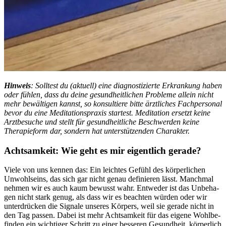
Hin­weis
: Solltest du (aktuell) eine diagnostizierte Erkrankung haben
oder fühlen, dass du deine gesundheitlichen Probleme allein nicht
mehr bewältigen kannst, so konsultiere bitte ärztliches Fachpersonal
bevor du eine Meditationspraxis startest. Meditation ersetzt keine
Arztbesuche und stellt für gesundheitliche Beschwerden keine
Therapieform dar, sondern hat unterstützenden Charakter.
Acht­sam­keit: Wie geht es mir eigent­lich gerade?
Viele von uns kennen das: Ein leich­tes Gefühl des körperlichen
Unwohl­seins, das sich gar nicht genau definieren lässt. Manchmal
nehmen wir es auch kaum bewusst wahr. Ent­we­der ist das Unbe­ha­
gen nicht stark genug, als dass wir es beach­ten würden oder wir
unter­drü­cken die Signale unse­res Kör­pers, weil sie gerade nicht in
den Tag passen. Dabei ist mehr Acht­sam­keit für das eigene Wohl­be­
fin­den ein wich­ti­ger Schritt zu einer bes­se­ren Gesund­heit, körperlich