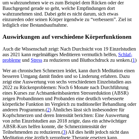
um wahrzunehmen wie es zum Beispiel dem Rücken oder der
Bauchgegend gerade so geht, welche Empfindungen dort
wahrzunehmen sind. Dabei geht es nicht darum, sich etwas
einzureden oder seinen Körper irgendwie zu “verbessern”. Ziel ist
lediglich eine Bestandsaufnahme.
Auswirkungen auf verschiedene Körperfunktionen
Auch die Wissenschaft zeigt: Nach Durchsicht von 19 Einzelstudien
aus 2021 kann regelmäßiges Meditieren vermutlich helfen,
Schlaf­
pro­ble­me
und
Stress
zu reduzieren und Bluthochdruck zu senken.(
1
)
Wer an chronischen Schmerzen leidet, kann durch Meditation einen
besseren Umgang damit finden und so Linderung erfahren. Dazu
zeigt eine Auswertung von sechs verschiedenen Einzelstudien aus
2022 zu Rückenproblemen: Noch 6 Monate nach Durchführung
eines Kurses zur Achtsamkeitsbasierten Stressreduktion (ABSR)
zeigen Probandinnen und Probanden eine deutlich verbesserte
körperliche Funktion im Vergleich zu traditioneller Behandlung oder
anderen Programmen.(
2
) Ähnliches lässt sich insbesondere für
Kopfschmerzen und deren Intensität berichten: Eine Auswertung
von zehn Einzelstudien aus 2018 zeigte, dass ein achtwöchtiger
ABSR-Kurs helfen konnte, die Schmerzintensität der
Teilnehmenden zu reduzieren.(
3
) All dies heißt jedoch nicht dass
Meditation eine ärztlich verordnete Therapie ersetzen kann.