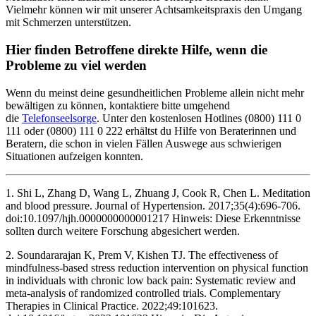
Vielmehr können wir mit unserer Achtsamkeitspraxis den Umgang
mit Schmerzen unterstützen.
Hier finden Betroffene direkte Hilfe, wenn die
Probleme zu viel werden
Wenn du meinst deine gesundheitlichen Probleme allein nicht mehr
bewältigen zu können, kontaktiere bitte umgehend
die
Telefonseelsorge
. Unter den kostenlosen Hotlines (0800) 111 0
111 oder (0800) 111 0 222 erhältst du Hilfe von Beraterinnen und
Beratern, die schon in vielen Fällen Auswege aus schwierigen
Situationen aufzeigen konnten.
1. Shi L, Zhang D, Wang L, Zhuang J, Cook R, Chen L. Meditation
and blood pressure. Journal of Hypertension. 2017;35(4):696-706.
doi:10.1097/hjh.0000000000001217 Hinweis: Diese Erkenntnisse
sollten durch weitere Forschung abgesichert werden.
2. Soundararajan K, Prem V, Kishen TJ. The effectiveness of
mindfulness-based stress reduction intervention on physical function
in individuals with chronic low back pain: Systematic review and
meta-analysis of randomized controlled trials. Complementary
Therapies in Clinical Practice. 2022;49:101623.