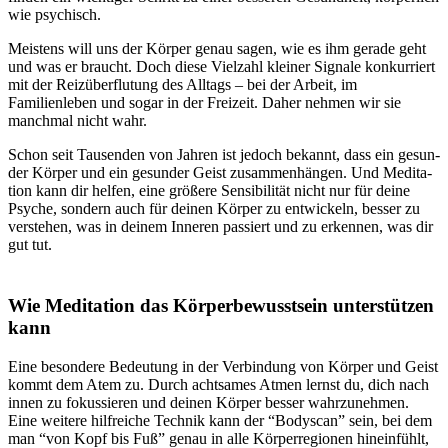
wie psychisch.
Meistens will uns der Körper genau sagen, wie es ihm gerade geht
und was er braucht. Doch diese Viel­zahl klei­ner Signale kon­kur­riert
mit der Reiz­über­flu­tung des All­tags – bei der Arbeit, im
Familienleben und sogar in der Frei­zeit. Daher nehmen wir sie
manchmal nicht wahr.
Schon seit Tau­sen­den von Jahren ist jedoch bekannt, dass ein gesun­
der Körper und ein gesun­der Geist zusam­men­hän­gen. Und Medi­ta­
tion kann dir helfen, eine grö­ßere Sen­si­bi­li­tät nicht nur für deine
Psyche, sondern auch für deinen Körper zu ent­wi­ckeln, besser zu
ver­ste­hen, was in deinem Inne­ren pas­siert und zu erken­nen, was dir
gut tut.
Wie Medi­ta­tion das Körperbewusstsein unterstützen
kann
Eine beson­dere Bedeu­tung in der Ver­bin­dung von Körper und Geist
kommt dem Atem zu. Durch acht­sa­mes Atmen lernst du, dich nach
innen zu fokus­sie­ren und deinen Körper besser wahrzunehmen.
Eine weitere hilfreiche Technik kann der “Bodyscan” sein, bei dem
man “von Kopf bis Fuß” genau in alle Körperregionen hineinfühlt,