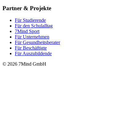
Partner & Projekte
Für Stu­die­rende
Für den Schulalltag
7Mind Sport
Für Unter­neh­men
Für Gesund­heits­be­ra­ter
Für Beschäftigte
Für Auszubildende
© 2026 7Mind GmbH