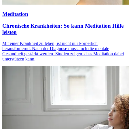
Meditation
Chronische Krankheiten: So kann Meditation Hilfe
leisten
Mit einer Krankheit zu leben, ist nicht nur körperlich
herausfordernd. Nach der Diagnose muss auch die mentale
Gesundheit gestärkt werden. Studien zeigen, dass Meditation dabei
unterstützen kann.