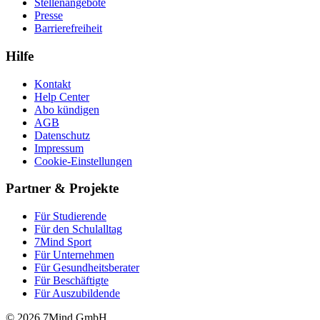
Stellenangebote
Presse
Barrierefreiheit
Hilfe
Kontakt
Help Center
Abo kündigen
AGB
Datenschutz
Impressum
Cookie-Einstellungen
Partner & Projekte
Für Stu­die­rende
Für den Schulalltag
7Mind Sport
Für Unter­neh­men
Für Gesund­heits­be­ra­ter
Für Beschäftigte
Für Auszubildende
© 2026 7Mind GmbH