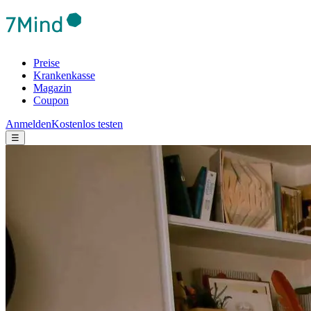
Preise
Krankenkasse
Magazin
Coupon
Anmelden
Kostenlos testen
☰