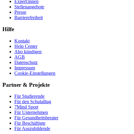
Expert:innen
Stellenangebote
Presse
Barrierefreiheit
Hilfe
Kontakt
Help Center
Abo kündigen
AGB
Datenschutz
Impressum
Cookie-Einstellungen
Partner & Projekte
Für Stu­die­rende
Für den Schulalltag
7Mind Sport
Für Unter­neh­men
Für Gesund­heits­be­ra­ter
Für Beschäftigte
Für Auszubildende