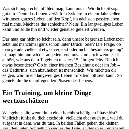
Was sich ungerecht anfühlen mag, kann uns in Wirklichkeit sogar
gut tun. Denn das Leben verläuft in Zyklen: In einem Jahr stellen
wir unser ganzes Leben auf den Kopf, im nächsten passiert eben
mal nichts. Macht es das schlechter? Nein! Ein langweiliges Leben
kann und sollte hin und wieder genauso gefeiert werden.
Das mag gar nicht so leicht sein, denn unsere begrenzte Lebenszeit
setzt uns manchmal ganz schön unter Druck, oder? Die Frage, ob
man gerade vielleicht etwas verpasst oder nicht "besonders genug"
ist, nagt hin und wieder an jedem von uns. Und auch wenn es sich
anhört, wie aus dem Tagebuch unseres 15 jährigen Ichs. Bin ich
etwas besonderes? Ob in einer frischen Beziehung oder im Job –
das Bedürfnis, sich abzuheben ist menschlich. Wir möchten dir
zeigen, warum ein langweiliges Leben trotzdem toll sein kann. So
genießt du die unaufregenden Phasen des Lebens:
Ein Training, um kleine Dinge
wertzuschätzen
Wie geht es dir, wenn du in einer hochbeschäftigten Phase bist?
Vielleicht fühlst du dich erschöpft, vielleicht aber auch gut, weil du
aufgehst in dem, was du tust. In beiden Fällen gehen die kleinen
Freuden unter. Schließlich sind es die Tage, an denen wir entspannt