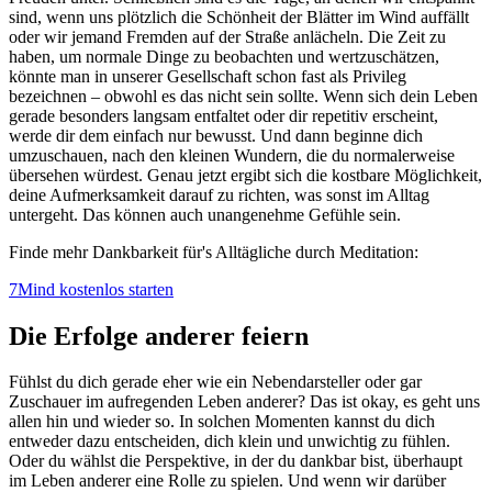
sind, wenn uns plötzlich die Schönheit der Blätter im Wind auffällt
oder wir jemand Fremden auf der Straße anlächeln. Die Zeit zu
haben, um normale Dinge zu beobachten und wertzuschätzen,
könnte man in unserer Gesellschaft schon fast als Privileg
bezeichnen – obwohl es das nicht sein sollte. Wenn sich dein Leben
gerade besonders langsam entfaltet oder dir repetitiv erscheint,
werde dir dem einfach nur bewusst. Und dann beginne dich
umzuschauen, nach den kleinen Wundern, die du normalerweise
übersehen würdest. Genau jetzt ergibt sich die kostbare Möglichkeit,
deine Aufmerksamkeit darauf zu richten, was sonst im Alltag
untergeht. Das können auch unangenehme Gefühle sein.
Finde mehr Dankbarkeit für's Alltägliche durch Meditation:
7Mind kostenlos starten
Die Erfolge anderer feiern
Fühlst du dich gerade eher wie ein Nebendarsteller oder gar
Zuschauer im aufregenden Leben anderer? Das ist okay, es geht uns
allen hin und wieder so. In solchen Momenten kannst du dich
entweder dazu entscheiden, dich klein und unwichtig zu fühlen.
Oder du wählst die Perspektive, in der du dankbar bist, überhaupt
im Leben anderer eine Rolle zu spielen. Und wenn wir darüber