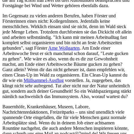
die am Tag schon mal zwei bis drei Autostunden beanspruchen und
Forstgänge bei Wind und Wetter gehören ebenfalls dazu.
Im Gegensatz zu vielen anderen Berufen, haben Förster und
Försterinnen eines nicht: KollegenInnen. Jedenfalls keine
menschlichen. Wirklich einsam sind sie nicht, denn im Wald steck
jede Menge Leben. Trotzdem durchforsten sie das Dickicht oft allein
und arbeiten selbstständig. "Ich kann mir meinen Arbeitsalltag fast
komplett selbst organisieren und bin nicht an feste Arbeitszeiten
gebunden", sagt Förster
Arne Wollgarten
. Am Ende einer
Arbeitswoche freut er sich manchmal schon darauf, "Leute gucken
zu gehen". Wie wäre es also, wenn du es dir zur Gewohnheit
machst, am Ende einer Arbeitswoche Bäume gucken zu gehen?
Ganz allein? Wenn dir das nicht geheuer ist, dann empfehlen wir,
einen Clean-Up im Wald zu organisieren. Ein Clean-Up kannst du
dir wie ein
Müllsammel-Ausflug
vorstellen. Ja, zugegeben, das
klingt nicht sehr aufregend. Tut aber nicht nur der Natur unheimlich
gut, sondern auch deiner Gesundheit! So ein Waldspaziergang stärkt
nämlich nachweislich das Immunsystem. Also, worauf wartest du?
Bauernhöfe, Krankenhäuser, Museen, Labore,
Nachrichtenredaktionen, Freizeitparks – uns sind unendlich viele
spannende Orte eingefallen, die für viele Menschen ganz normale
Arbeitsplätze sind. Wenn du in deinem Job einer achtsamen
Rountine nachgehst, die auch andere Menschen inspirieren könnte,
dann schreib uns eine Mail an
podcast@7mind.de
! Wir freuen uns,