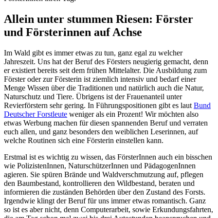
Allein unter stummen Riesen: Förster
und Försterinnen auf Achse
Im Wald gibt es immer etwas zu tun, ganz egal zu welcher
Jahreszeit. Uns hat der Beruf des Försters neugierig gemacht, denn
er existiert bereits seit dem frühen Mittelalter. Die Ausbildung zum
Förster oder zur Försterin ist ziemlich intensiv und bedarf einer
Menge Wissen über die Traditionen und natürlich auch die Natur,
Naturschutz und Tiere. Übrigens ist der Frauenanteil unter
Revierförstern sehr gering. In Führungspositionen gibt es laut
Bund
Deutscher Forstleute
weniger als ein Prozent! Wir möchten also
etwas Werbung machen für diesen spannenden Beruf und verraten
euch allen, und ganz besonders den weiblichen Leserinnen, auf
welche Routinen sich eine Försterin einstellen kann.
Erstmal ist es wichtig zu wissen, das FörsterInnen auch ein bisschen
wie PolizistenInnen, NaturschützerInnen und PädagogenInnen
agieren. Sie spüren Brände und Waldverschmutzung auf, pflegen
den Baumbestand, kontrollieren den Wildbestand, beraten und
informieren die zuständen Behörden über den Zustand des Forsts.
Irgendwie klingt der Beruf für uns immer etwas romantisch. Ganz
so ist es aber nicht, denn Computerarbeit, sowie Erkundungsfahrten,