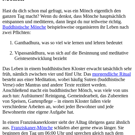
Hast du dich schon mal gefragt, was ein Mönch eigentlich den
ganzen Tag macht? Wenn du denkst, dass Mönche hauptsächlich
entspannen und meditieren, dann liegst du nur teilweise richtig.
Buddhistische Mönche
beispielsweise organisieren ihr Leben nach
zwei Pflichten:
Ganthadhura, was so viel wie lernen und lehren bedeutet
Vipassanādhura, was sich auf die Besinnung und meditative
Geistesentwicklung bezieht
Das Leben in einem buddhistischen Kloster erwacht tatsächlich sehr
früh, nämlich zwischen vier und fünf Uhr. Das
morgendliche Ritual
besteht aus einer Meditation, wobei häufig Sutren (buddhistische
Verse) oder Mantras und andere Texte rezitiert werden.
Anschließend macht ein buddhistischer Mönch, was viele von uns
auch tun: Aufräumen! Reinigung, Gemeindearbeit, das Zubereiten
von Speisen, Gartenpflege – in einem Kloster fallen viele
verschiedene Arbeiten an, wobei jeder Bewohner und jede
Bewohnerin eine eigene Aufgabe hat.
In einem Franziskanerkloster sieht der Alltag übrigens ganz ähnlich
aus.
Franziskaner-Mönche
schlafen aber gerne etwas länger. Sie
beginnen den Tag um 06:00 Uhr und sprechen gleich nach dem