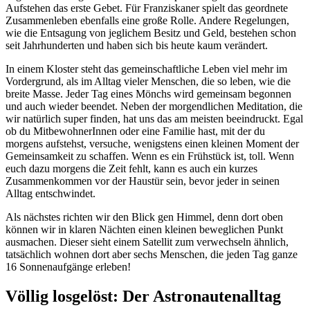
Aufstehen das erste Gebet. Für Franziskaner spielt das geordnete
Zusammenleben ebenfalls eine große Rolle. Andere Regelungen,
wie die Entsagung von jeglichem Besitz und Geld, bestehen schon
seit Jahrhunderten und haben sich bis heute kaum verändert.
In einem Kloster steht das gemeinschaftliche Leben viel mehr im
Vordergrund, als im Alltag vieler Menschen, die so leben, wie die
breite Masse. Jeder Tag eines Mönchs wird gemeinsam begonnen
und auch wieder beendet. Neben der morgendlichen Meditation, die
wir natürlich super finden, hat uns das am meisten beeindruckt. Egal
ob du MitbewohnerInnen oder eine Familie hast, mit der du
morgens aufstehst, versuche, wenigstens einen kleinen Moment der
Gemeinsamkeit zu schaffen. Wenn es ein Frühstück ist, toll. Wenn
euch dazu morgens die Zeit fehlt, kann es auch ein kurzes
Zusammenkommen vor der Haustür sein, bevor jeder in seinen
Alltag entschwindet.
Als nächstes richten wir den Blick gen Himmel, denn dort oben
können wir in klaren Nächten einen kleinen beweglichen Punkt
ausmachen. Dieser sieht einem Satellit zum verwechseln ähnlich,
tatsächlich wohnen dort aber sechs Menschen, die jeden Tag ganze
16 Sonnenaufgänge erleben!
Völlig losgelöst: Der Astronautenalltag