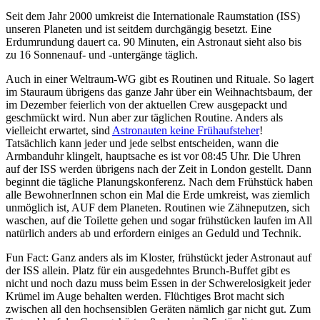
Seit dem Jahr 2000 umkreist die Internationale Raumstation (ISS)
unseren Planeten und ist seitdem durchgängig besetzt. Eine
Erdumrundung dauert ca. 90 Minuten, ein Astronaut sieht also bis
zu 16 Sonnenauf- und -untergänge täglich.
Auch in einer Weltraum-WG gibt es Routinen und Rituale. So lagert
im Stauraum übrigens das ganze Jahr über ein Weihnachtsbaum, der
im Dezember feierlich von der aktuellen Crew ausgepackt und
geschmückt wird. Nun aber zur täglichen Routine. Anders als
vielleicht erwartet, sind
Astronauten keine Frühaufsteher
!
Tatsächlich kann jeder und jede selbst entscheiden, wann die
Armbanduhr klingelt, hauptsache es ist vor 08:45 Uhr. Die Uhren
auf der ISS werden übrigens nach der Zeit in London gestellt. Dann
beginnt die tägliche Planungskonferenz. Nach dem Frühstück haben
alle BewohnerInnen schon ein Mal die Erde umkreist, was ziemlich
unmöglich ist, AUF dem Planeten. Routinen wie Zähneputzen, sich
waschen, auf die Toilette gehen und sogar frühstücken laufen im All
natürlich anders ab und erfordern einiges an Geduld und Technik.
Fun Fact: Ganz anders als im Kloster, frühstückt jeder Astronaut auf
der ISS allein. Platz für ein ausgedehntes Brunch-Buffet gibt es
nicht und noch dazu muss beim Essen in der Schwerelosigkeit jeder
Krümel im Auge behalten werden. Flüchtiges Brot macht sich
zwischen all den hochsensiblen Geräten nämlich gar nicht gut. Zum