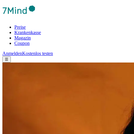
Preise
Krankenkasse
Magazin
Coupon
Anmelden
Kostenlos testen
☰