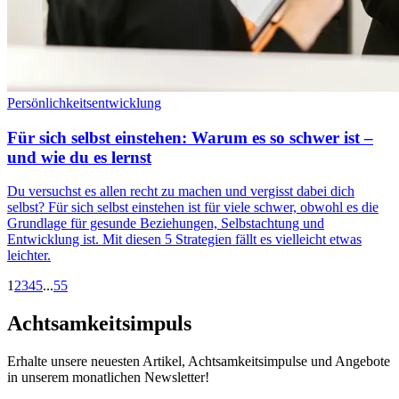
Persönlichkeitsentwicklung
Für sich selbst einstehen: Warum es so schwer ist –
und wie du es lernst
Du versuchst es allen recht zu machen und vergisst dabei dich
selbst? Für sich selbst einstehen ist für viele schwer, obwohl es die
Grundlage für gesunde Beziehungen, Selbstachtung und
Entwicklung ist. Mit diesen 5 Strategien fällt es vielleicht etwas
leichter.
1
2
3
4
5
...
55
Achtsamkeitsimpuls
Erhalte unsere neuesten Artikel, Achtsamkeitsimpulse und Angebote
in unserem monatlichen Newsletter!