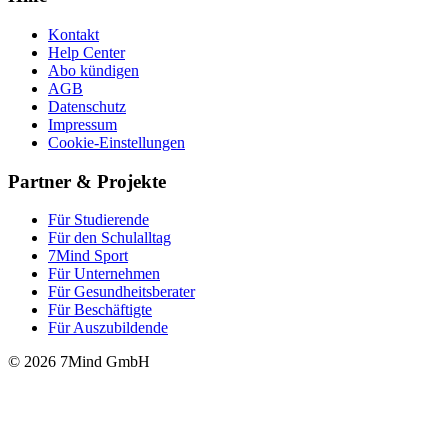
Kontakt
Help Center
Abo kündigen
AGB
Datenschutz
Impressum
Cookie-Einstellungen
Partner & Projekte
Für Stu­die­rende
Für den Schulalltag
7Mind Sport
Für Unter­neh­men
Für Gesund­heits­be­ra­ter
Für Beschäftigte
Für Auszubildende
© 2026 7Mind GmbH