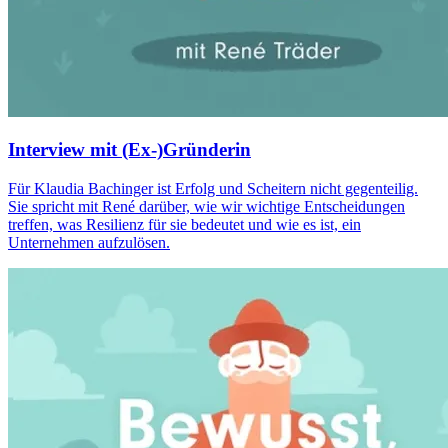
Interview mit (Ex-)Gründerin
Für Klaudia Bachinger ist Erfolg und Scheitern nicht gegenteilig.
Sie spricht mit René darüber, wie wir wichtige Entscheidungen
treffen, was Resilienz für sie bedeutet und wie es ist, ein
Unternehmen aufzulösen.