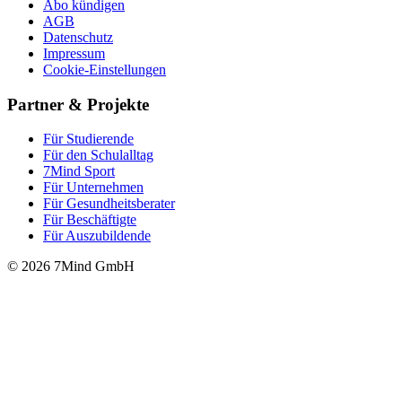
Abo kündigen
AGB
Datenschutz
Impressum
Cookie-Einstellungen
Partner & Projekte
Für Stu­die­rende
Für den Schulalltag
7Mind Sport
Für Unter­neh­men
Für Gesund­heits­be­ra­ter
Für Beschäftigte
Für Auszubildende
© 2026 7Mind GmbH