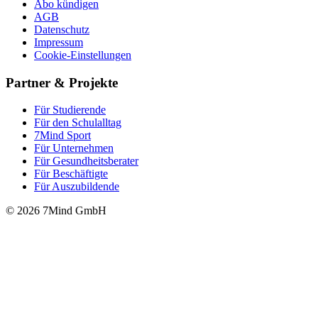
Abo kündigen
AGB
Datenschutz
Impressum
Cookie-Einstellungen
Partner & Projekte
Für Stu­die­rende
Für den Schulalltag
7Mind Sport
Für Unter­neh­men
Für Gesund­heits­be­ra­ter
Für Beschäftigte
Für Auszubildende
© 2026 7Mind GmbH