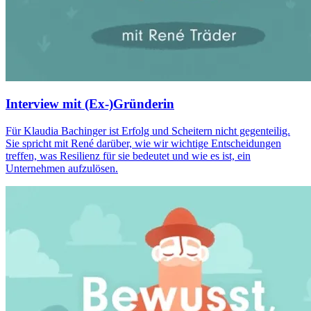
Interview mit (Ex-)Gründerin
Für Klaudia Bachinger ist Erfolg und Scheitern nicht gegenteilig.
Sie spricht mit René darüber, wie wir wichtige Entscheidungen
treffen, was Resilienz für sie bedeutet und wie es ist, ein
Unternehmen aufzulösen.