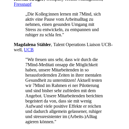
Fressnapf
„Die Kolleg:innen lernen mit 7Mind, sich
aktiv eine Pause vom Arbeitsalltag zu
nehmen, einen gesunden Umgang mit
Stress zu entwickeln, zu entspannen und
ruhiger zu schla fen."
Mag­da­lena Stäh­ler
, Talent Operations Liaison UCB­
well,
UCB
"Wir freuen uns sehr, dass wir durch die
7Mind-Meditati onsapp die Möglichkeit
haben, unsere Mitarbeitenden in so
herausfordernden Zeiten in ihrer mentalen
Gesundheit zu unterstützen! Aktuell testen
wir 7Mind im Rahmen ei ner Pilotierung
und sind bisher sehr zufrieden mit dem
Angebot. Unsere Mitarbeitenden berichten
begeistert da von, dass sie mit wenig
Aufwand viele positive Effekte er reichen
und dadurch allgemein gelassener, ruhiger
und stressresistenter im (Arbeits-)Alltag
agieren können."