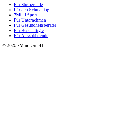
Für Stu­die­rende
Für den Schulalltag
7Mind Sport
Für Unter­neh­men
Für Gesund­heits­be­ra­ter
Für Beschäftigte
Für Auszubildende
© 2026 7Mind GmbH