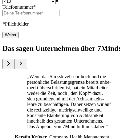
▾
Telefonnummer*
*Pflichtfelder
Weiter
Das sagen Unternehmen über 7Mind:
„Wenn das Stress­le­vel sehr hoch und die
per­sön­li­che Belas­tungs­grenze bereits unbe­
merkt über­schrit­ten ist, hat ein Mit­ar­bei­ter
weder die Zeit, noch „den Kopf“ dazu,
sich grund­le­gend mit der Acht­sam­keits­
lehre zu beschäf­ti­gen. Daher setzen wir auf
die recht­zei­tige, nied­rig­schwel­lige und
kon­stante Eta­blie­rung von Acht­sam­keit
inner­halb des gesam­ten Unterneh­mens.
Das Ange­bot von 7Mind hilft uns dabei!“
Kers­tin Krüger
, Com­pany Health Manage­ment,