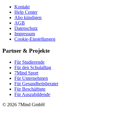
Kontakt
Help Center
Abo kündigen
AGB
Datenschutz
Impressum
Cookie-Einstellungen
Partner & Projekte
Für Stu­die­rende
Für den Schulalltag
7Mind Sport
Für Unter­neh­men
Für Gesund­heits­be­ra­ter
Für Beschäftigte
Für Auszubildende
© 2026 7Mind GmbH