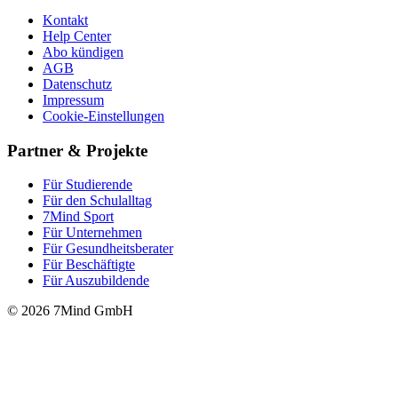
Kontakt
Help Center
Abo kündigen
AGB
Datenschutz
Impressum
Cookie-Einstellungen
Partner & Projekte
Für Stu­die­rende
Für den Schulalltag
7Mind Sport
Für Unter­neh­men
Für Gesund­heits­be­ra­ter
Für Beschäftigte
Für Auszubildende
© 2026 7Mind GmbH