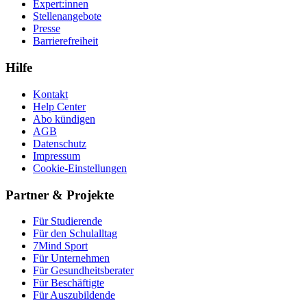
Expert:innen
Stellenangebote
Presse
Barrierefreiheit
Hilfe
Kontakt
Help Center
Abo kündigen
AGB
Datenschutz
Impressum
Cookie-Einstellungen
Partner & Projekte
Für Stu­die­rende
Für den Schulalltag
7Mind Sport
Für Unter­neh­men
Für Gesund­heits­be­ra­ter
Für Beschäftigte
Für Auszubildende