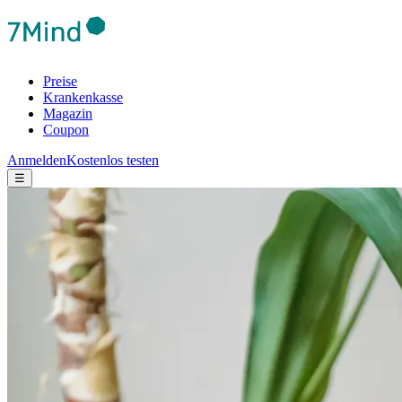
Preise
Krankenkasse
Magazin
Coupon
Anmelden
Kostenlos testen
☰