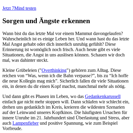
Jetzt 7Mind testen
Sorgen und Ängste erkennen
Wann bist du das letzte Mal vor einem Mammut davongelaufen?
Wahrscheinlich ist es einige Leben her. Und wann hast du das letzte
Mal Angst gehabt oder dich innerlich unruhig gefühlt? Diese
Erinnerung ist womöglich noch frisch. Auch heute gibt es viele
Situationen, die Angst in uns auslösen können. Schauen wir doch
mal, was dahinter steckt.
Kleine Grübeleien ("
Overthinking
") gehören zum Alltag. Diese
reichen von “Was, wenn ich die Bahn verpasse?”, bis zu “Ich hoffe
die neue Kollegin mag mich”. Sicherlich fallen dir viele Situationen
ein, in denen du dir einen Kopf machst, manchmal mehr als nötig.
Und dann gibt es Phasen im Leben, wo das
Gedankenkarussell
einfach gar nicht mehr stoppen will. Dann schlafen wir schlecht ein,
drehen uns gedanklich im Kreis, kreieren die wildesten Szenarien
auf der Leinwand unseres Kopfkinos. Die häufigsten Ursachen für
innere Unruhe im 21. Jahrhundert sind Überlastung und Stress, aber
auch
Lampenfieber
und positive Spannung, wie zum Beispiel
Vorfreude.