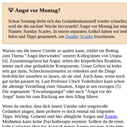
💡 Angst vor Montag?
Schon Sonntag dreht sich das Gedankenkarussell wieder schneller
weil die die nächste Woche bevorsteht? Angst vor Montag hat ein
Namen: Sunday Scaries. In einem separaten Artikel haben wir me
Infos und Tipps gesammelt, um
Sunday Scaries
loszulassen.
Warum uns die innere Unruhe so quälen kann, erklärt ein Beitrag
zum Thema “Angst überwinden” unserer Kolleg:innen von Utopia
[4]. Zusammengefasst hat Angst, neben der körperlichen Reaktion,
immer auch eine gedankliche Komponente. Unser Gehirn ist leider
sehr gut darin, Schreckensszenarien zu erdenken und die Dinge
bedrohlicher aussehen zu lassen, als sie sind. Auch dann, wenn noch
gar nichts passiert ist. Laut Professor Ulrich Voderholzer kann schon
die alleinige Vorstellung einer Situation, Angst in uns erzeugen [5].
Die sogenannte “Erwartungsangst” oder auch “Angst vor der
Angst” kann bis zum Rückzug aus dem Alltag führen.
Wenn du merkst, dass dich innere Unruhe oder sorgenvolle
Gedanken plagen, dann probiere es doch einmal mit folgenden
Tipps. Wichtig: Gemeint sind hier all­täg­li­che Sorgen und
Ängste
.
Medi­ta­tion kann keine Psy­cho­the­ra­pie erset­zen. Soll­test du dir ernst­
hafte Gedan­ken über das Ausmaß deiner Ängste machen, halte bitte