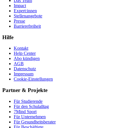
Das Team
Impact
Expert:innen
Stellenangebote
Presse
Barrierefreiheit
Hilfe
Kontakt
Help Center
Abo kündigen
AGB
Datenschutz
Impressum
Cookie-Einstellungen
Partner & Projekte
Für Stu­die­rende
Für den Schulalltag
7Mind Sport
Für Unter­neh­men
Für Gesund­heits­be­ra­ter
Für Beschäftigte