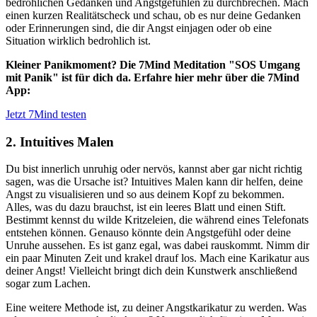
bedrohlichen Gedanken und Angstgefühlen zu durchbrechen. Mach
einen kurzen Realitätscheck und schau, ob es nur deine Gedanken
oder Erinnerungen sind, die dir Angst einjagen oder ob eine
Situation wirklich bedrohlich ist.
Kleiner Panikmoment? Die 7Mind Meditation "SOS Umgang
mit Panik" ist für dich da. Erfahre hier mehr über die 7Mind
App:
Jetzt 7Mind testen
2. Intuitives Malen
Du bist innerlich unruhig oder nervös, kannst aber gar nicht richtig
sagen, was die Ursache ist? Intuitives Malen kann dir helfen, deine
Angst zu visualisieren und so aus deinem Kopf zu bekommen.
Alles, was du dazu brauchst, ist ein leeres Blatt und einen Stift.
Bestimmt kennst du wilde Kritzeleien, die während eines Telefonats
entstehen können. Genauso könnte dein Angstgefühl oder deine
Unruhe aussehen. Es ist ganz egal, was dabei rauskommt. Nimm dir
ein paar Minuten Zeit und krakel drauf los. Mach eine Karikatur aus
deiner Angst! Vielleicht bringt dich dein Kunstwerk anschließend
sogar zum Lachen.
Eine weitere Methode ist, zu deiner Angstkarikatur zu werden. Was