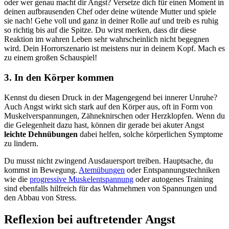
oder wer genau macht dir Angst? Versetze dich für einen Moment in
deinen aufbrausenden Chef oder deine wütende Mutter und spiele
sie nach! Gehe voll und ganz in deiner Rolle auf und treib es ruhig
so richtig bis auf die Spitze. Du wirst merken, dass dir diese
Reaktion im wahren Leben sehr wahrscheinlich nicht begegnen
wird. Dein Horrorszenario ist meistens nur in deinem Kopf. Mach es
zu einem großen Schauspiel!
3. In den Körper kommen
Kennst du diesen Druck in der Magengegend bei innerer Unruhe?
Auch Angst wirkt sich stark auf den Körper aus, oft in Form von
Muskelverspannungen, Zähneknirschen oder Herzklopfen. Wenn du
die Gelegenheit dazu hast, können dir gerade bei akuter Angst
leichte Dehnübungen
dabei helfen, solche körperlichen Symptome
zu lindern.
Du musst nicht zwingend Ausdauersport treiben. Hauptsache, du
kommst in Bewegung.
Atemübungen
oder Entspannungstechniken
wie die
progressive Muskelentspannung
oder autogenes Training
sind ebenfalls hilfreich für das Wahrnehmen von Spannungen und
den Abbau von Stress.
Reflexion bei auftretender Angst