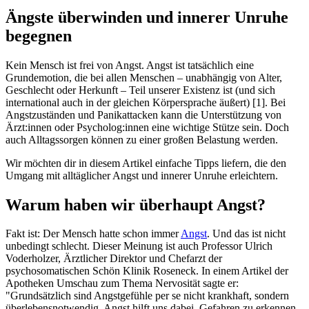
Ängste überwinden und innerer Unruhe
begegnen
Kein Mensch ist frei von Angst. Angst ist tatsächlich eine
Grundemotion, die bei allen Menschen – unabhängig von Alter,
Geschlecht oder Herkunft – Teil unserer Existenz ist (und sich
international auch in der gleichen Körpersprache äußert) [1]. Bei
Angstzuständen und Panikattacken kann die Unterstützung von
Ärzt:innen oder Psycholog:innen eine wichtige Stütze sein. Doch
auch Alltagssorgen können zu einer großen Belastung werden.
Wir möchten dir in diesem Artikel einfache Tipps liefern, die den
Umgang mit alltäglicher Angst und innerer Unruhe erleichtern.
Warum haben wir überhaupt Angst?
Fakt ist: Der Mensch hatte schon immer
Angst
. Und das ist nicht
unbedingt schlecht. Dieser Meinung ist auch Professor Ulrich
Voderholzer, Ärztlicher Direktor und Chefarzt der
psychosomatischen Schön Klinik Roseneck. In einem Artikel der
Apotheken Umschau zum Thema Nervosität sagte er:
"Grundsätzlich sind Angstgefühle per se nicht krankhaft, sondern
überlebensnotwendig. Angst hilft uns dabei, Gefahren zu erkennen