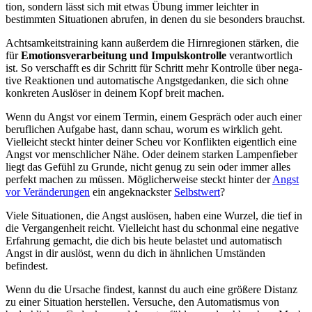
tion, son­dern lässt sich mit etwas Übung immer leich­ter in
bestimmten Situationen abru­fen, in denen du sie besonders brauchst.
Acht­sam­keits­trai­ning kann außer­dem die Hirn­re­gio­nen stärken, die
für
Emo­tionsverarbeitung und Impulskontrolle
verantwortlich
ist. So ver­schafft es dir Schritt für Schritt mehr Kon­trolle über nega­
tive Reak­tio­nen und automatische Angstgedanken, die sich ohne
konkreten Auslöser in deinem Kopf breit machen.
Wenn du Angst vor einem Termin, einem Gespräch oder auch einer
beruflichen Aufgabe hast, dann schau, worum es wirklich geht.
Vielleicht steckt hinter deiner Scheu vor Konflikten eigentlich eine
Angst vor menschlicher Nähe. Oder deinem starken Lampenfieber
liegt das Gefühl zu Grunde, nicht genug zu sein oder immer alles
perfekt machen zu müssen. Möglicherweise steckt hinter der
Angst
vor Veränderungen
ein angeknackster
Selbstwert
?
Viele Situationen, die Angst auslösen, haben eine Wurzel, die tief in
die Vergangenheit reicht. Vielleicht hast du schonmal eine negative
Erfahrung gemacht, die dich bis heute belastet und automatisch
Angst in dir auslöst, wenn du dich in ähnlichen Umständen
befindest.
Wenn du die Ursache findest, kannst du auch eine größere Distanz
zu einer Situation herstellen. Versuche, den Automatismus von