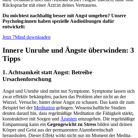
Rück­spra­che mit einer Ärzt:in deines Ver­trau­ens.
Du möchtest nachhaltig besser mit Angst umgehen? Unsere
Psycholog:innen haben spezielle Audioübungen dafür
entwickelt:
Jetzt 7Mind downloaden
Innere Unruhe und Ängste überwinden: 3
Tipps
1. Achtsamkeit statt Angst: Betreibe
Ursachenforschung
Angst und Unruhe sind meist nur Symptome. Symptome lassen sich
zwar effektiv bekämpfen, packen das Problem aber nicht an der
Wurzel. Versuche, hinter deine Angst zu schauen. Das kann dir zum
Beispiel bei der
Meditation
gelingen. Wis­sen­schaft­li­che Stu­dien
deuten darauf hin, dass regel­mä­ßige Medi­ta­tion die Fähig­keit stärkt,
konstruktiver mit Sorgen und
Ängsten
umzugehen. Die regel­mä­ßige
Ent­span­nung kann ein
Gegen­ge­wicht zu Stress
bilden und deinen
Körper und Geist aus der per­ma­nen­ten Alarm­be­reit­schaft
herausholen. Dieser Effekt wirkt nicht nur im Moment der Medi­ta­