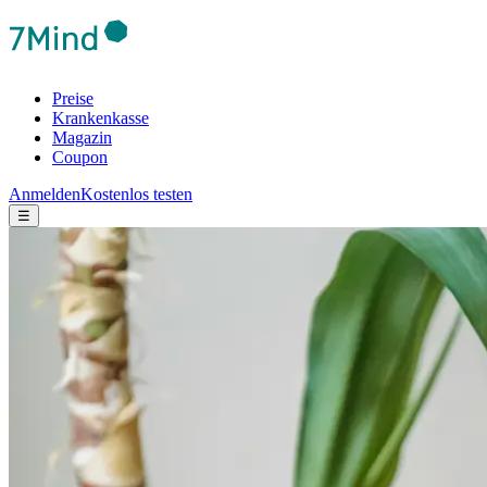
Preise
Krankenkasse
Magazin
Coupon
Anmelden
Kostenlos testen
☰