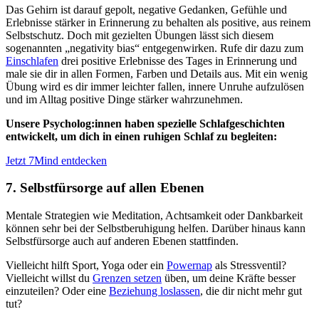
Das Gehirn ist darauf gepolt, negative Gedanken, Gefühle und
Erlebnisse stärker in Erinnerung zu behalten als positive, aus reinem
Selbstschutz. Doch mit gezielten Übungen lässt sich diesem
sogenannten „negativity bias“ entgegenwirken. Rufe dir dazu zum
Einschlafen
drei positive Erlebnisse des Tages in Erinnerung und
male sie dir in allen Formen, Farben und Details aus. Mit ein wenig
Übung wird es dir immer leichter fallen, innere Unruhe aufzulösen
und im Alltag positive Dinge stärker wahrzunehmen.
Unsere Psycholog:innen haben spezielle Schlafgeschichten
entwickelt, um dich in einen ruhigen Schlaf zu begleiten:
Jetzt 7Mind entdecken
7. Selbstfürsorge auf allen Ebenen
Mentale Strategien wie Meditation, Achtsamkeit oder Dankbarkeit
können sehr bei der Selbstberuhigung helfen. Darüber hinaus kann
Selbstfürsorge auch auf anderen Ebenen stattfinden.
Vielleicht hilft Sport, Yoga oder ein
Powernap
als Stressventil?
Vielleicht willst du
Grenzen setzen
üben, um deine Kräfte besser
einzuteilen? Oder eine
Beziehung loslassen
, die dir nicht mehr gut
tut?