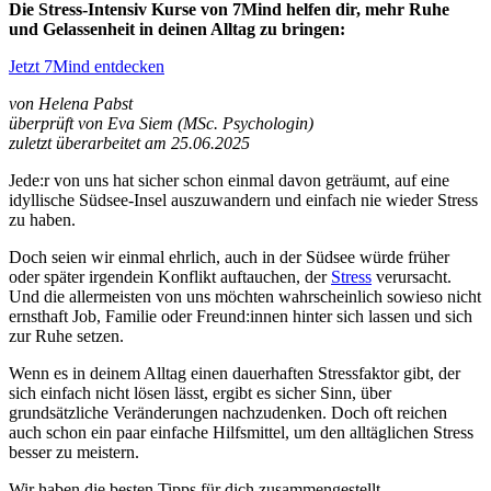
Die Stress-Intensiv Kurse von 7Mind helfen dir, mehr Ruhe
und Gelassenheit in deinen Alltag zu bringen:
Jetzt 7Mind entdecken
von Helena Pabst
überprüft von Eva Siem (MSc. Psychologin)
zuletzt überarbeitet am 25.06.2025
Jede:r von uns hat sicher schon einmal davon geträumt, auf eine
idyllische Südsee-Insel auszuwandern und einfach nie wieder Stress
zu haben.
Doch seien wir einmal ehrlich, auch in der Südsee würde früher
oder später irgendein Konflikt auftauchen, der
Stress
verursacht.
Und die allermeisten von uns möchten wahrscheinlich sowieso nicht
ernsthaft Job, Familie oder Freund:innen hinter sich lassen und sich
zur Ruhe setzen.
Wenn es in deinem Alltag einen dauerhaften Stressfaktor gibt, der
sich einfach nicht lösen lässt, ergibt es sicher Sinn, über
grundsätzliche Veränderungen nachzudenken. Doch oft reichen
auch schon ein paar einfache Hilfsmittel, um den alltäglichen Stress
besser zu meistern.
Wir haben die besten Tipps für dich zusammengestellt.