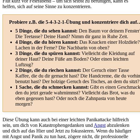
Flut kurz vor Feierabend – um sich selbst zu beruhigen, kann es
helfen, sich auf seine Sinne zu konzentrieren.
Probiere z.B. die 5-4-3-2-1-Übung und konzentriere dich auf
5 Dinge, die du sehen kannst:
Den Baum vor deinem Fenster
Die Teetasse? Deine Hand? Nimm dir ganz in Ruhe Zeit.
4 Dinge, die du hören kannst:
Das Knacken einer Holzdiele?
Lachen in der Ferne? Die Nachbarin von oben?
3 Dinge, die du spüren kannst:
Vielleicht die Kleidung auf
deiner Haut? Deine Füße am Boden? Oder einen leichten
Luftzug?
2 Dinge, die du riechen kannst:
Der Geruch einer Tasse
Kaffee, die du dir gemacht hast? Die Handcreme, die du vorhi
benutzt hast? Der holzige Geruch des Tisches, an dem du sitzt?
1 Sache, die du schmecken kannst:
Gibt es einen Geschmack
den du jetzt gerade wahrnimmst? Vielleicht das Brot, was du
eben gegessen hast? Oder noch die Zahnpasta von heute
morgen?
Diese Übung kann auch bei einer leichten Panikattacke hilfreich
sein, um dich von Katastrophengedanken und
Angst
abzulenken
und dich auf das Hier und Jetzt zu fokussieren. Wenn du häufiger
mit Angst und Panik zu tun hast, zögere nicht, dir professionelle