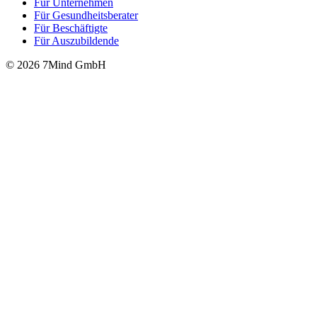
Für Unter­neh­men
Für Gesund­heits­be­ra­ter
Für Beschäftigte
Für Auszubildende
© 2026 7Mind GmbH