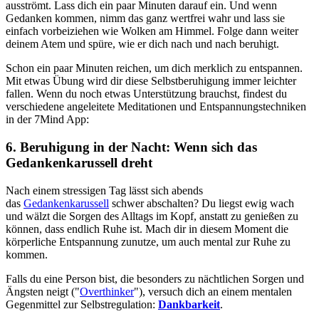
ausströmt. Lass dich ein paar Minuten darauf ein. Und wenn
Gedanken kommen, nimm das ganz wertfrei wahr und lass sie
einfach vorbeiziehen wie Wolken am Himmel. Folge dann weiter
deinem Atem und spüre, wie er dich nach und nach beruhigt.
Schon ein paar Minuten reichen, um dich merklich zu entspannen.
Mit etwas Übung wird dir diese Selbstberuhigung immer leichter
fallen. Wenn du noch etwas Unterstützung brauchst, findest du
verschiedene angeleitete Meditationen und Entspannungstechniken
in der 7Mind App:
6. Beruhigung in der Nacht: Wenn sich das
Gedankenkarussell dreht
Nach einem stressigen Tag lässt sich abends
das
Gedankenkarussell
schwer abschalten? Du liegst ewig wach
und wälzt die Sorgen des Alltags im Kopf, anstatt zu genießen zu
können, dass endlich Ruhe ist. Mach dir in diesem Moment die
körperliche Entspannung zunutze, um auch mental zur Ruhe zu
kommen.
Falls du eine Person bist, die besonders zu nächtlichen Sorgen und
Ängsten neigt
("
Overthinker
")
, versuch dich an einem mentalen
Gegenmittel zur Selbstregulation:
Dankbarkeit
.