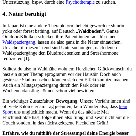
Unterstützung, bspw. durch eine
Psychotherapie
zu suchen.
4. Natur beruhigt
In Japan ist eine andere Therapieform beliebt geworden: shinrin
yoku oder forest bathing, auf Deutsch „
Waldbaden
“. Ganze
Outdoor-Kliniken schicken ihre Patient:innen raus für einen
Waldspaziergang
, lassen sie also ganz in die Natur eintauchen.
Ursache für diesen Trend sind Untersuchungen, nach denen
Waldspaziergänge den Blutdruck senken und Stresshormone
reduzieren [1].
Solltest du also in Waldnähe wohnen: Herzlichen Glückwunsch, du
hast ein super Therapieprogramm vor der Haustür. Doch auch
gestresste Stadtmenschen können sich den Effekt zunutze machen.
Auch ein Mittagsspaziergang durch den Park oder ein
Wochenendausflug können schon viel bewirken.
Ein wichtiger Zusatzfaktor:
Bewegung
. Unsere Vorfahr:innen sind
oft viele Kilometer am Tag gelaufen, kein Wunder also, dass
kein
Sport
uns unglücklich macht. Wenn du das nächste Mal
Fluchtinstinkte hast, folge ihnen also ruhig, und zwar nicht auf die
Couch sondern in das nächstgelegene Fleckchen Grün!
Erfahre, wie du mithilfe der Stressampel deine Energie besser