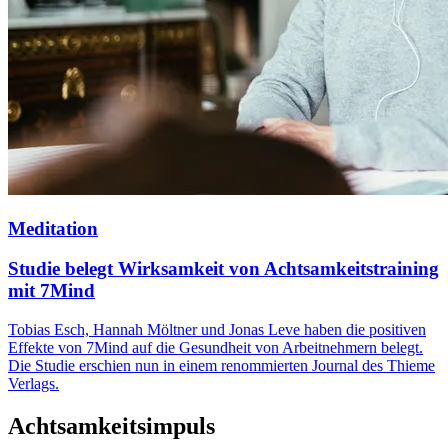
Meditation
Studie belegt Wirksamkeit von Achtsamkeitstraining
mit 7Mind
Tobias Esch, Hannah Möltner und Jonas Leve haben die positiven
Effekte von 7Mind auf die Gesundheit von Arbeitnehmern belegt.
Die Studie erschien nun in einem renommierten Journal des Thieme
Verlags.
Achtsamkeitsimpuls