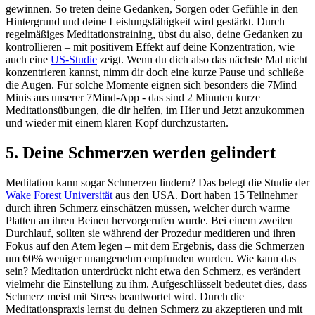
gewinnen. So treten deine Gedanken, Sorgen oder Gefühle in den
Hintergrund und deine Leistungsfähigkeit wird gestärkt. Durch
regelmäßiges Meditationstraining, übst du also, deine Gedanken zu
kontrollieren – mit positivem Effekt auf deine Konzentration, wie
auch eine
US-Studie
zeigt. Wenn du dich also das nächste Mal nicht
konzentrieren kannst, nimm dir doch eine kurze Pause und schließe
die Augen. Für solche Momente eignen sich besonders die 7Mind
Minis aus unserer 7Mind-App - das sind 2 Minuten kurze
Meditationsübungen, die dir helfen, im Hier und Jetzt anzukommen
und wieder mit einem klaren Kopf durchzustarten.
5. Deine Schmerzen werden gelindert
Meditation kann sogar Schmerzen lindern? Das belegt die Studie der
Wake Forest Universität
aus den USA. Dort haben 15 Teilnehmer
durch ihren Schmerz einschätzen müssen, welcher durch warme
Platten an ihren Beinen hervorgerufen wurde. Bei einem zweiten
Durchlauf, sollten sie während der Prozedur meditieren und ihren
Fokus auf den Atem legen – mit dem Ergebnis, dass die Schmerzen
um 60% weniger unangenehm empfunden wurden. Wie kann das
sein? Meditation unterdrückt nicht etwa den Schmerz, es verändert
vielmehr die Einstellung zu ihm. Aufgeschlüsselt bedeutet dies, dass
Schmerz meist mit Stress beantwortet wird. Durch die
Meditationspraxis lernst du deinen Schmerz zu akzeptieren und mit