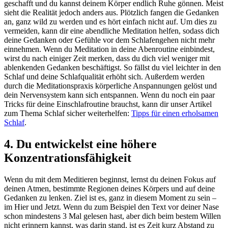
geschafft und du kannst deinem Körper endlich Ruhe gönnen. Meist
sieht die Realität jedoch anders aus. Plötzlich fangen die Gedanken
an, ganz wild zu werden und es hört einfach nicht auf. Um dies zu
vermeiden, kann dir eine abendliche Meditation helfen, sodass dich
deine Gedanken oder Gefühle vor dem Schlafengehen nicht mehr
einnehmen. Wenn du Meditation in deine Abenroutine einbindest,
wirst du nach einiger Zeit merken, dass du dich viel weniger mit
ablenkenden Gedanken beschäftigst. So fällst du viel leichter in den
Schlaf und deine Schlafqualität erhöht sich. Außerdem werden
durch die Meditationspraxis körperliche Anspannungen gelöst und
dein Nervensystem kann sich entspannen. Wenn du noch ein paar
Tricks für deine Einschlafroutine brauchst, kann dir unser Artikel
zum Thema Schlaf sicher weiterhelfen:
Tipps für einen erholsamen
Schlaf
.
4. Du entwickelst eine höhere
Konzentrationsfähigkeit
Wenn du mit dem Meditieren beginnst, lernst du deinen Fokus auf
deinen Atmen, bestimmte Regionen deines Körpers und auf deine
Gedanken zu lenken. Ziel ist es, ganz in diesem Moment zu sein –
im Hier und Jetzt. Wenn du zum Beispiel den Text vor deiner Nase
schon mindestens 3 Mal gelesen hast, aber dich beim bestem Willen
nicht erinnern kannst, was darin stand, ist es Zeit kurz Abstand zu