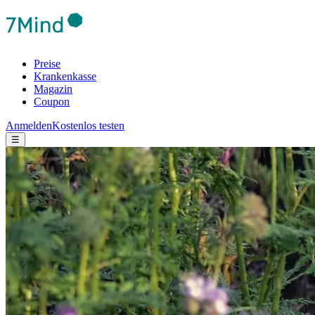
Preise
Krankenkasse
Magazin
Coupon
Anmelden
Kostenlos testen
☰