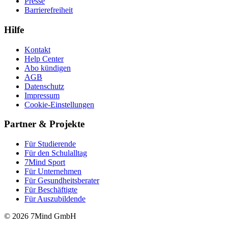
Presse
Barrierefreiheit
Hilfe
Kontakt
Help Center
Abo kündigen
AGB
Datenschutz
Impressum
Cookie-Einstellungen
Partner & Projekte
Für Stu­die­rende
Für den Schulalltag
7Mind Sport
Für Unter­neh­men
Für Gesund­heits­be­ra­ter
Für Beschäftigte
Für Auszubildende
© 2026 7Mind GmbH