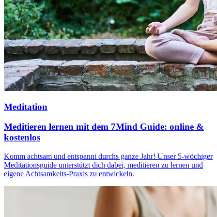
Meditation
Meditieren lernen mit dem 7Mind Guide: online &
kostenlos
Komm acht­sam und ent­spannt durchs ganze Jahr! Unser 5-wöchi­ger
Medi­ta­ti­ons­guide unter­stützt dich dabei, meditieren zu lernen und
eigene Achtsamkeits-Praxis zu ent­wi­ckeln.