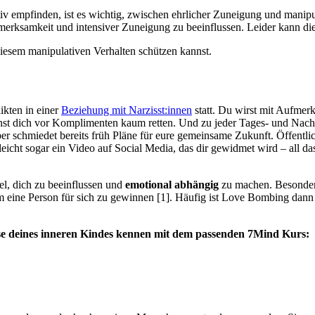
tiv empfinden, ist es wichtig, zwischen ehrlicher Zuneigung und manip
ksamkeit und intensiver Zuneigung zu beeinflussen. Leider kann dies 
iesem manipulativen Verhalten schützen kannst.
ikten in einer
Beziehung mit Narzisst:innen
statt. Du wirst mit Aufmer
nst dich vor Komplimenten kaum retten. Und zu jeder Tages- und Nacht
 schmiedet bereits früh Pläne für eure gemeinsame Zukunft. Öffentli
eicht sogar ein Video auf Social Media, das dir gewidmet wird – all d
el, dich zu beeinflussen und
emotional abhängig
zu machen. Besonde
m eine Person für sich zu gewinnen [1]. Häufig ist Love Bombing dann
sse deines inneren Kindes kennen mit dem passenden 7Mind Kurs: