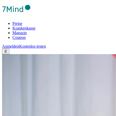
Preise
Krankenkasse
Magazin
Coupon
Anmelden
Kostenlos testen
☰