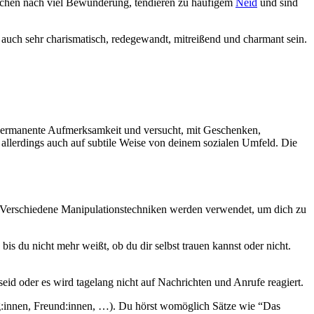
suchen nach viel Bewunderung, tendieren zu häufigem
Neid
und sind
auch sehr charismatisch, redegewandt, mitreißend und charmant sein.
ir permanente Aufmerksamkeit und versucht, mit Geschenken,
 allerdings auch auf subtile Weise von deinem sozialen Umfeld. Die
n. Verschiedene Manipulationstechniken werden verwendet, um dich zu
is du nicht mehr weißt, ob du dir selbst trauen kannst oder nicht.
eid oder es wird tagelang nicht auf Nachrichten und Anrufe reagiert.
leg:innen, Freund:innen, …). Du hörst womöglich Sätze wie “Das