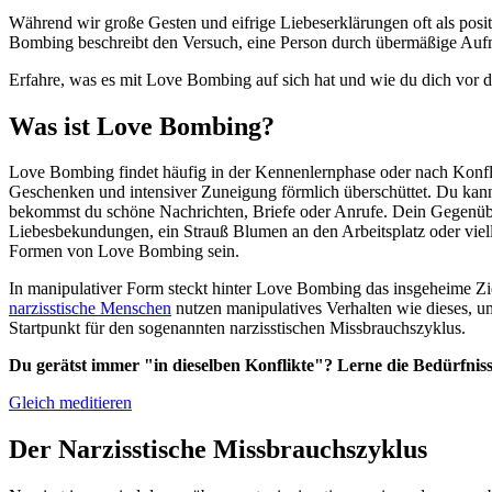
Während wir große Gesten und eifrige Liebeserklärungen oft als posi
Bombing beschreibt den Versuch, eine Person durch übermäßige Aufmer
Erfahre, was es mit Love Bombing auf sich hat und wie du dich vor d
Was ist Love Bombing?
Love Bombing findet häufig in der Kennenlernphase oder nach Konfl
Geschenken und intensiver Zuneigung förmlich überschüttet. Du kan
bekommst du schöne Nachrichten, Briefe oder Anrufe. Dein Gegenüber
Liebesbekundungen, ein Strauß Blumen an den Arbeitsplatz oder viell
Formen von Love Bombing sein.
In manipulativer Form steckt hinter Love Bombing das insgeheime Zi
narzisstische Menschen
nutzen manipulatives Verhalten wie dieses, u
Startpunkt für den sogenannten narzisstischen Missbrauchszyklus.
Du gerätst immer "in dieselben Konflikte"? Lerne die Bedürfni
Gleich meditieren
Der Narzisstische Missbrauchszyklus