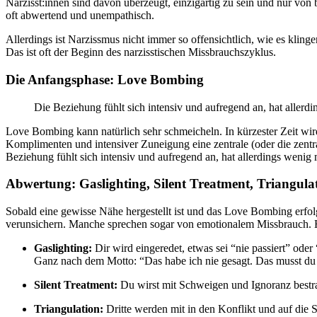
Narzisst:innen sind davon überzeugt, einzigartig zu sein und nur v
oft abwertend und unempathisch.
Allerdings ist Narzissmus nicht immer so offensichtlich, wie es klin
Das ist oft der Beginn des narzisstischen Missbrauchszyklus.
Die Anfangsphase: Love Bombing
Die Beziehung fühlt sich intensiv und aufregend an, hat allerdi
Love Bombing kann natürlich sehr schmeicheln. In kürzester Zeit wir
Komplimenten und intensiver Zuneigung eine zentrale (oder die zentr
Beziehung fühlt sich intensiv und aufregend an, hat allerdings wenig 
Abwertung: Gaslighting, Silent Treatment, Triangula
Sobald eine gewisse Nähe hergestellt ist und das Love Bombing erfol
verunsichern. Manche sprechen sogar von emotionalem Missbrauch. Hi
Gaslighting:
Dir wird eingeredet, etwas sei “nie passiert” oder
Ganz nach dem Motto: “Das habe ich nie gesagt. Das musst du 
Silent Treatment:
Du wirst mit Schweigen und Ignoranz bestraf
Triangulation:
Dritte werden mit in den Konflikt und auf die 