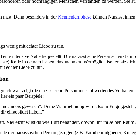
on besonderen oder hochrangigen Menschen verstanden zu werden. Sie 
gen mag. Denn besonders in der
Kennenlernphase
können Narzisst:innen 
ngs wenig mit echter Liebe zu tun.
d eine intensive Nähe hergestellt. Die narzisstische Person schenkt d
alste) Rolle in deinem Leben einzunehmen. Womöglich isoliert sie dich
mit echter Liebe zu tun.
tion
greich war, zeigt die narzisstische Person meist abwertendes Verhalte
er ein paar Beispiele:
 “nie anders gewesen”. Deine Wahrnehmung wird also in Frage gestellt, b
dir eingebildet haben.”
t. Vielleicht wirst du wie Luft behandelt, obwohl ihr im selben Raum s
Seite der narzisstischen Person gezogen (z.B. Familienmitglieder, Kol