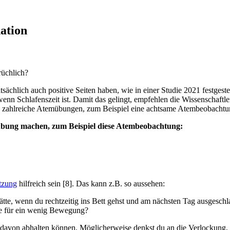
ation
rüchlich?
sächlich auch positive Seiten haben, wie in einer Studie 2021 festges
nn Schlafenszeit ist. Damit das gelingt, empfehlen die Wissenschaftle
du zahlreiche Atemübungen, zum Beispiel eine achtsame Atembeobachtu
übung machen, zum Beispiel diese Atembeobachtung:
tzung
hilfreich sein [8]. Das kann z.B. so aussehen:
ätte, wenn du rechtzeitig ins Bett gehst und am nächsten Tag ausgeschlaf
ie für ein wenig Bewegung?
h davon abhalten können. Möglicherweise denkst du an die Verlockung, 