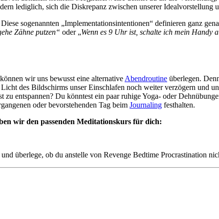
ondern lediglich, sich die Diskrepanz zwischen unserer Idealvorstellun
 Diese sogenannten „Implementationsintentionen“ definieren ganz gen
 gehe Zähne putzen“
oder „
Wenn es 9 Uhr ist, schalte ich mein Handy 
können wir uns bewusst eine alternative
Abendroutine
überlegen. Denn
Licht des Bildschirms unser Einschlafen noch weiter verzögern und un
eist zu entspannen? Du könntest ein paar ruhige Yoga- oder Dehnübung
rgangenen oder bevorstehenden Tag beim
Journaling
festhalten.
ben wir den passenden Meditationskurs für dich:
 und überlege, ob du anstelle von Revenge Bedtime Procrastination nich