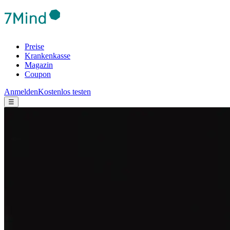
Preise
Krankenkasse
Magazin
Coupon
Anmelden
Kostenlos testen
☰