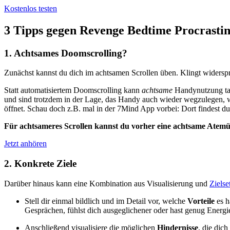
Kostenlos testen
3 Tipps gegen Revenge Bedtime Procrastin
1. Achtsames Doomscrolling?
Zunächst kannst du dich im achtsamen Scrollen üben. Klingt widersp
Statt automatisiertem Doomscrolling kann
achtsame
Handynutzung tat
und sind trotzdem in der Lage, das Handy auch wieder wegzulegen, we
öffnet. Schau doch z.B. mal in der 7Mind App vorbei: Dort findest 
Für achtsameres Scrollen kannst du vorher eine achtsame Atem
Jetzt anhören
2. Konkrete Ziele
Darüber hinaus kann eine Kombination aus Visualisierung und
Zielse
Stell dir einmal bildlich und im Detail vor, welche
Vorteile
es h
Gesprächen, fühlst dich ausgeglichener oder hast genug Energ
Anschließend visualisiere die möglichen
Hindernisse
, die dic