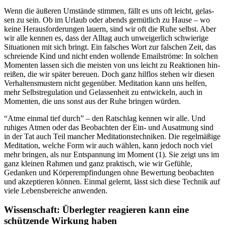
Wenn die äuße­ren Umstände stim­men, fällt es uns oft leicht, gelas­
sen zu sein. Ob im Urlaub oder abends gemüt­lich zu Hause – wo
keine Her­aus­for­de­run­gen lauern, sind wir oft die Ruhe selbst. Aber
wir alle kennen es, dass der Alltag auch unweigerlich schwierige
Situationen mit sich bringt. Ein falsches Wort zur falschen Zeit, das
schreiende Kind und nicht enden wollende Emailströme: In sol­chen
Momen­ten lassen sich die meisten von uns leicht zu Reak­tio­nen hin­
rei­ßen, die wir später bereuen. Doch ganz hilf­los stehen wir diesen
Verhaltensmustern nicht gegen­über. Medi­ta­tion kann uns helfen,
mehr Selbstregulation und Gelas­sen­heit zu ent­wi­ckeln, auch in
Momen­ten, die uns sonst aus der Ruhe brin­gen würden.
“Atme einmal tief durch” – den Ratschlag kennen wir alle. Und
ruhiges Atmen oder das Beobachten der Ein- und Ausatmung sind
in der Tat auch Teil mancher Meditationstechniken. Die regelmäßige
Meditation, welche Form wir auch wählen, kann jedoch noch viel
mehr bringen, als nur Entspannung im Moment (1). Sie zeigt uns im
ganz kleinen Rahmen und ganz praktisch, wie wir Gefühle,
Gedanken und Körperempfindungen ohne Bewertung beobachten
und akzeptieren können. Einmal gelernt, lässt sich diese Technik auf
viele Lebensbereiche anwenden.
Wissenschaft:
Über­leg­ter reagie­ren kann eine
schützende Wirkung haben