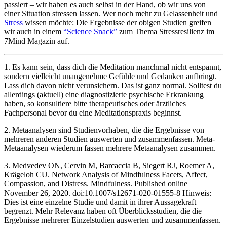
passiert – wir haben es auch selbst in der Hand, ob wir uns von
einer Situation stressen lassen. Wer noch mehr zu Gelassenheit und
Stress
wissen möchte: Die Ergebnisse der obigen Studien greifen
wir auch in einem
“Science Snack”
zum Thema Stressresilienz im
7Mind Magazin auf.
1. Es kann sein, dass dich die Meditation manchmal nicht entspannt,
sondern vielleicht unangenehme Gefühle und Gedanken aufbringt.
Lass dich davon nicht verunsichern. Das ist ganz normal. Solltest du
allerdings (aktuell) eine diagnostizierte psychische Erkrankung
haben, so konsultiere bitte therapeutisches oder ärztliches
Fachpersonal bevor du eine Meditationspraxis beginnst.
2. Metaanalysen sind Studienvorhaben, die die Ergebnisse von
mehreren anderen Studien auswerten und zusammenfassen. Meta-
Metaanalysen wiederum fassen mehrere Metaanalysen zusammen.
3. Medvedev ON, Cervin M, Barcaccia B, Siegert RJ, Roemer A,
Krägeloh CU. Network Analysis of Mindfulness Facets, Affect,
Compassion, and Distress. Mindfulness. Published online
November 26, 2020. doi:10.1007/s12671-020-01555-8 Hinweis:
Dies ist eine einzelne Studie und damit in ihrer Aussagekraft
begrenzt. Mehr Relevanz haben oft Überblicksstudien, die die
Ergebnisse mehrerer Einzelstudien auswerten und zusammenfassen.