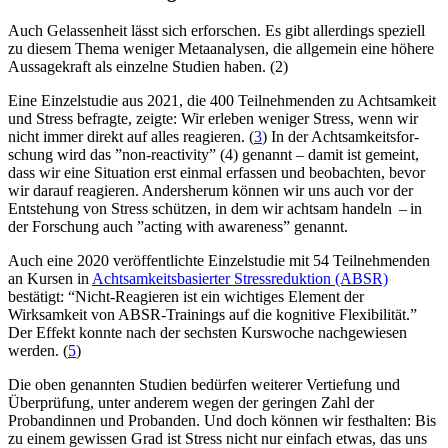
Auch Gelassenheit lässt sich erforschen. Es gibt allerdings speziell
zu diesem Thema weniger Metaanalysen, die allgemein eine höhere
Aussagekraft als einzelne Studien haben. (2)
Eine Einzelstudie aus 2021, die 400 Teilnehmenden zu Achtsamkeit
und Stress befragte, zeigte: Wir erleben weniger Stress, wenn wir
nicht immer direkt auf alles reagieren. (
3
) In der Acht­sam­keits­for­
schung wird das ”non-reac­tivity” (4) genannt – damit ist gemeint,
dass wir eine Situa­tion erst einmal erfas­sen und beob­ach­ten, bevor
wir darauf reagie­ren. Andersherum können wir uns auch vor der
Entstehung von Stress schützen, in dem wir achtsam handeln – in
der For­schung auch ”acting with awa­ren­ess” genannt.
Auch eine 2020 veröffentlichte Einzelstudie mit 54 Teilnehmenden
an Kursen in
Achtsamkeitsbasierter Stressreduktion (ABSR)
bestätigt: “Nicht-Reagieren ist ein wichtiges Element der
Wirksamkeit von ABSR-Trainings auf die kognitive Flexibilität.”
Der Effekt konnte nach der sechsten Kurswoche nachgewiesen
werden. (
5
)
Die oben genannten Studien bedürfen weiterer Vertiefung und
Überprüfung, unter anderem wegen der geringen Zahl der
Probandinnen und Probanden. Und doch können wir festhalten: Bis
zu einem gewissen Grad ist Stress nicht nur einfach etwas, das uns