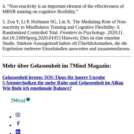
4. “Non-reactivity is an important element of the effectiveness of
MBSR training on cognitive flexibility.”
5. Zou Y, Li P, Hofmann SG, Liu X. The Mediating Role of Non-
reactivity to Mindfulness Training and Cognitive Flexibility: A
Randomized Controlled Trial.
Frontiers in Psychology
. 2020;11.
doi:10.3389/fpsyg.2020.01053 Hinweis: Dies ist eine einzelne
Studie. Stärkere Aussagekraft haben oft Überblicksstudien, die die
Ergebnisse mehrerer Einzelstudien auswerten und zusammenfassen.
Mehr über Gelas­sen­heit im 7Mind Maga­zin:
Gelas­sen­heit lernen: SOS-Tipps für innere Unruhe
5 Atem­tech­ni­ken für mehr Ruhe und Gelas­sen­heit im Alltag
Wie finde ich emo­tio­nale Balance?