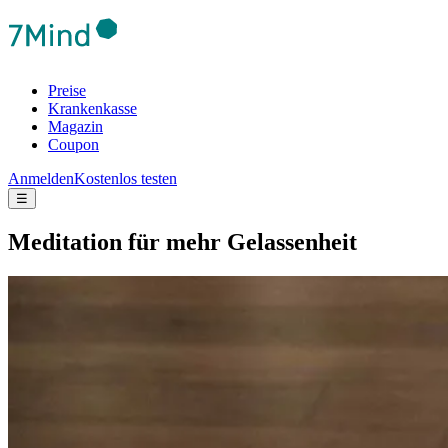
Preise
Krankenkasse
Magazin
Coupon
Anmelden
Kostenlos testen
☰
Medi­ta­tion für mehr Gelas­sen­heit