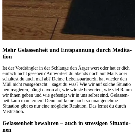
Mehr Gelas­sen­heit und Ent­span­nung durch Medi­ta­
tion
Ist der Vor­dräng­ler in der Schlange den Ärger wert oder hat er dich
ein­fach nicht gese­hen? Ant­wor­test du abends noch auf Mails oder
schal­test du auch mal ab? Dein:e Lebenspartner:in hat wieder den
Müll nicht rausgebracht – sagst du was? Wie wir auf solche Situa­tio­
nen reagie­ren, hängt davon ab, wie wir sie bewer­ten, wie viel Raum
wir ihnen geben und wie gefes­tigt wir in uns selbst sind. Gelas­sen­
heit kann man lernen! Denn auf keine noch so unangenehme
Situation gibt es nur eine mögliche Reaktion. Das lernst du durch
Meditation.
Gelas­sen­heit bewah­ren – auch in stres­si­gen Situa­tio­
nen