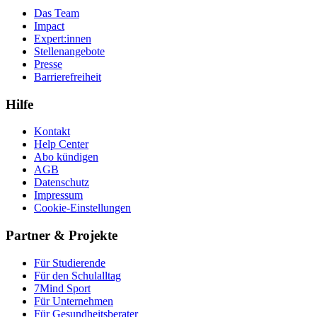
Das Team
Impact
Expert:innen
Stellenangebote
Presse
Barrierefreiheit
Hilfe
Kontakt
Help Center
Abo kündigen
AGB
Datenschutz
Impressum
Cookie-Einstellungen
Partner & Projekte
Für Stu­die­rende
Für den Schulalltag
7Mind Sport
Für Unter­neh­men
Für Gesund­heits­be­ra­ter