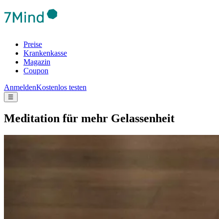
Preise
Krankenkasse
Magazin
Coupon
Anmelden
Kostenlos testen
☰
Medi­ta­tion für mehr Gelas­sen­heit