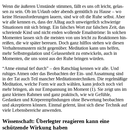
Wenn die äuße­ren Umstände stim­men, fällt es uns oft leicht, gelas­
sen zu sein. Ob im Urlaub oder abends gemüt­lich zu Hause – wo
keine Her­aus­for­de­run­gen lauern, sind wir oft die Ruhe selbst. Aber
wir alle kennen es, dass der Alltag auch unweigerlich schwierige
Situationen mit sich bringt. Ein falsches Wort zur falschen Zeit, das
schreiende Kind und nicht enden wollende Emailströme: In sol­chen
Momen­ten lassen sich die meisten von uns leicht zu Reak­tio­nen hin­
rei­ßen, die wir später bereuen. Doch ganz hilf­los stehen wir diesen
Verhaltensmustern nicht gegen­über. Medi­ta­tion kann uns helfen,
mehr Selbstregulation und Gelas­sen­heit zu ent­wi­ckeln, auch in
Momen­ten, die uns sonst aus der Ruhe brin­gen würden.
“Atme einmal tief durch” – den Ratschlag kennen wir alle. Und
ruhiges Atmen oder das Beobachten der Ein- und Ausatmung sind
in der Tat auch Teil mancher Meditationstechniken. Die regelmäßige
Meditation, welche Form wir auch wählen, kann jedoch noch viel
mehr bringen, als nur Entspannung im Moment (1). Sie zeigt uns im
ganz kleinen Rahmen und ganz praktisch, wie wir Gefühle,
Gedanken und Körperempfindungen ohne Bewertung beobachten
und akzeptieren können. Einmal gelernt, lässt sich diese Technik auf
viele Lebensbereiche anwenden.
Wissenschaft:
Über­leg­ter reagie­ren kann eine
schützende Wirkung haben