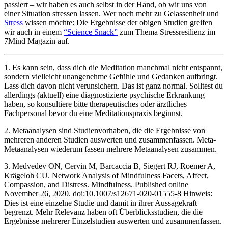
passiert – wir haben es auch selbst in der Hand, ob wir uns von
einer Situation stressen lassen. Wer noch mehr zu Gelassenheit und
Stress
wissen möchte: Die Ergebnisse der obigen Studien greifen
wir auch in einem
“Science Snack”
zum Thema Stressresilienz im
7Mind Magazin auf.
1. Es kann sein, dass dich die Meditation manchmal nicht entspannt,
sondern vielleicht unangenehme Gefühle und Gedanken aufbringt.
Lass dich davon nicht verunsichern. Das ist ganz normal. Solltest du
allerdings (aktuell) eine diagnostizierte psychische Erkrankung
haben, so konsultiere bitte therapeutisches oder ärztliches
Fachpersonal bevor du eine Meditationspraxis beginnst.
2. Metaanalysen sind Studienvorhaben, die die Ergebnisse von
mehreren anderen Studien auswerten und zusammenfassen. Meta-
Metaanalysen wiederum fassen mehrere Metaanalysen zusammen.
3. Medvedev ON, Cervin M, Barcaccia B, Siegert RJ, Roemer A,
Krägeloh CU. Network Analysis of Mindfulness Facets, Affect,
Compassion, and Distress. Mindfulness. Published online
November 26, 2020. doi:10.1007/s12671-020-01555-8 Hinweis:
Dies ist eine einzelne Studie und damit in ihrer Aussagekraft
begrenzt. Mehr Relevanz haben oft Überblicksstudien, die die
Ergebnisse mehrerer Einzelstudien auswerten und zusammenfassen.