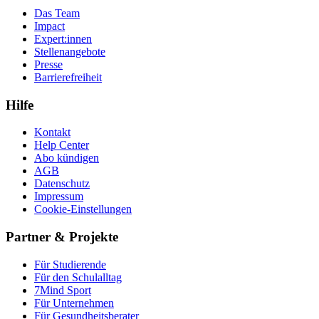
Das Team
Impact
Expert:innen
Stellenangebote
Presse
Barrierefreiheit
Hilfe
Kontakt
Help Center
Abo kündigen
AGB
Datenschutz
Impressum
Cookie-Einstellungen
Partner & Projekte
Für Stu­die­rende
Für den Schulalltag
7Mind Sport
Für Unter­neh­men
Für Gesund­heits­be­ra­ter