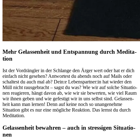
Mehr Gelas­sen­heit und Ent­span­nung durch Medi­ta­
tion
Ist der Vor­dräng­ler in der Schlange den Ärger wert oder hat er dich
ein­fach nicht gese­hen? Ant­wor­test du abends noch auf Mails oder
schal­test du auch mal ab? Dein:e Lebenspartner:in hat wieder den
Müll nicht rausgebracht – sagst du was? Wie wir auf solche Situa­tio­
nen reagie­ren, hängt davon ab, wie wir sie bewer­ten, wie viel Raum
wir ihnen geben und wie gefes­tigt wir in uns selbst sind. Gelas­sen­
heit kann man lernen! Denn auf keine noch so unangenehme
Situation gibt es nur eine mögliche Reaktion. Das lernst du durch
Meditation.
Gelas­sen­heit bewah­ren – auch in stres­si­gen Situa­tio­
nen