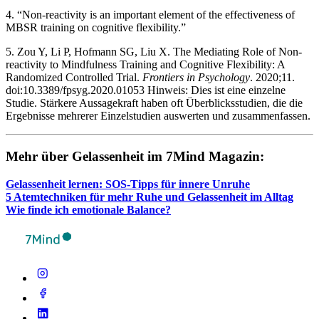
4. “Non-reactivity is an important element of the effectiveness of
MBSR training on cognitive flexibility.”
5. Zou Y, Li P, Hofmann SG, Liu X. The Mediating Role of Non-
reactivity to Mindfulness Training and Cognitive Flexibility: A
Randomized Controlled Trial.
Frontiers in Psychology
. 2020;11.
doi:10.3389/fpsyg.2020.01053 Hinweis: Dies ist eine einzelne
Studie. Stärkere Aussagekraft haben oft Überblicksstudien, die die
Ergebnisse mehrerer Einzelstudien auswerten und zusammenfassen.
Mehr über Gelas­sen­heit im 7Mind Maga­zin:
Gelas­sen­heit lernen: SOS-Tipps für innere Unruhe
5 Atem­tech­ni­ken für mehr Ruhe und Gelas­sen­heit im Alltag
Wie finde ich emo­tio­nale Balance?