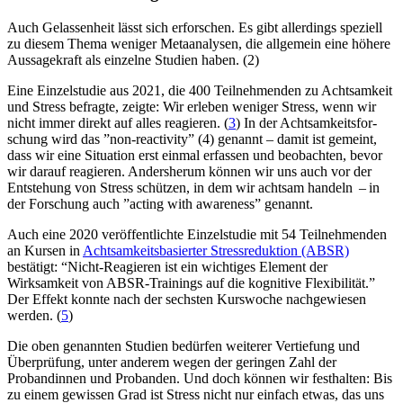
Auch Gelassenheit lässt sich erforschen. Es gibt allerdings speziell
zu diesem Thema weniger Metaanalysen, die allgemein eine höhere
Aussagekraft als einzelne Studien haben. (2)
Eine Einzelstudie aus 2021, die 400 Teilnehmenden zu Achtsamkeit
und Stress befragte, zeigte: Wir erleben weniger Stress, wenn wir
nicht immer direkt auf alles reagieren. (
3
) In der Acht­sam­keits­for­
schung wird das ”non-reac­tivity” (4) genannt – damit ist gemeint,
dass wir eine Situa­tion erst einmal erfas­sen und beob­ach­ten, bevor
wir darauf reagie­ren. Andersherum können wir uns auch vor der
Entstehung von Stress schützen, in dem wir achtsam handeln – in
der For­schung auch ”acting with awa­ren­ess” genannt.
Auch eine 2020 veröffentlichte Einzelstudie mit 54 Teilnehmenden
an Kursen in
Achtsamkeitsbasierter Stressreduktion (ABSR)
bestätigt: “Nicht-Reagieren ist ein wichtiges Element der
Wirksamkeit von ABSR-Trainings auf die kognitive Flexibilität.”
Der Effekt konnte nach der sechsten Kurswoche nachgewiesen
werden. (
5
)
Die oben genannten Studien bedürfen weiterer Vertiefung und
Überprüfung, unter anderem wegen der geringen Zahl der
Probandinnen und Probanden. Und doch können wir festhalten: Bis
zu einem gewissen Grad ist Stress nicht nur einfach etwas, das uns