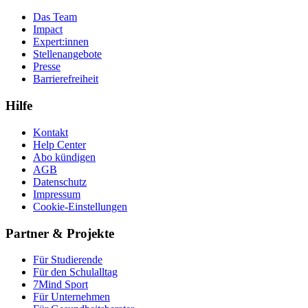
Das Team
Impact
Expert:innen
Stellenangebote
Presse
Barrierefreiheit
Hilfe
Kontakt
Help Center
Abo kündigen
AGB
Datenschutz
Impressum
Cookie-Einstellungen
Partner & Projekte
Für Stu­die­rende
Für den Schulalltag
7Mind Sport
Für Unter­neh­men