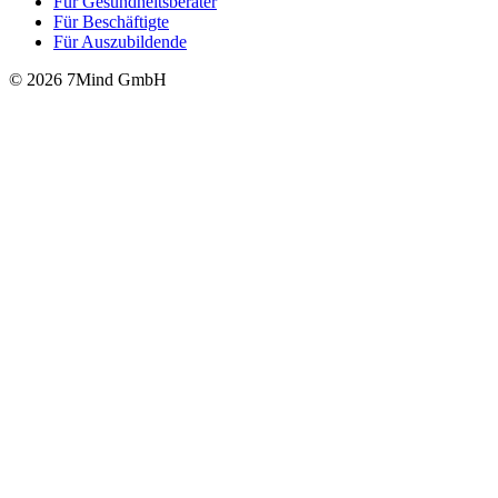
Für Gesund­heits­be­ra­ter
Für Beschäftigte
Für Auszubildende
© 2026 7Mind GmbH