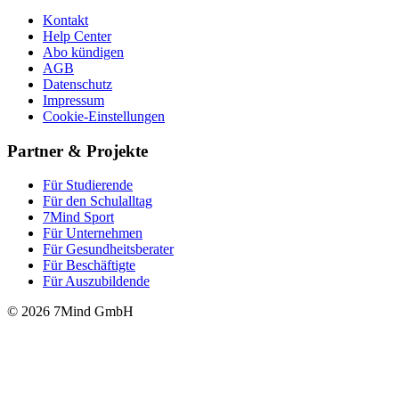
Kontakt
Help Center
Abo kündigen
AGB
Datenschutz
Impressum
Cookie-Einstellungen
Partner & Projekte
Für Stu­die­rende
Für den Schulalltag
7Mind Sport
Für Unter­neh­men
Für Gesund­heits­be­ra­ter
Für Beschäftigte
Für Auszubildende
© 2026 7Mind GmbH