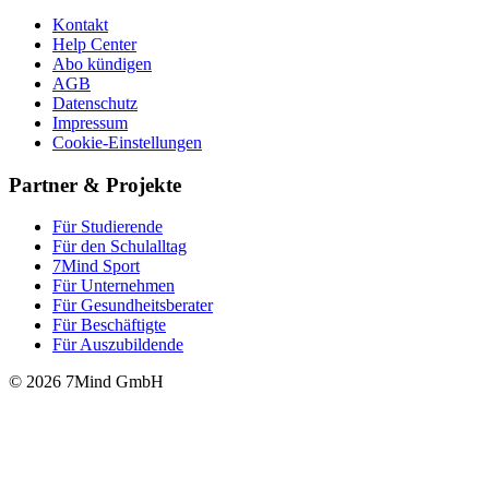
Kontakt
Help Center
Abo kündigen
AGB
Datenschutz
Impressum
Cookie-Einstellungen
Partner & Projekte
Für Stu­die­rende
Für den Schulalltag
7Mind Sport
Für Unter­neh­men
Für Gesund­heits­be­ra­ter
Für Beschäftigte
Für Auszubildende
© 2026 7Mind GmbH