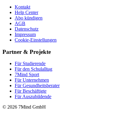
Kontakt
Help Center
Abo kündigen
AGB
Datenschutz
Impressum
Cookie-Einstellungen
Partner & Projekte
Für Stu­die­rende
Für den Schulalltag
7Mind Sport
Für Unter­neh­men
Für Gesund­heits­be­ra­ter
Für Beschäftigte
Für Auszubildende
© 2026 7Mind GmbH