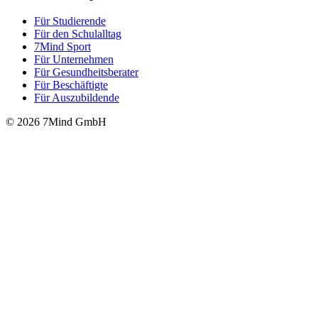
Für Stu­die­rende
Für den Schulalltag
7Mind Sport
Für Unter­neh­men
Für Gesund­heits­be­ra­ter
Für Beschäftigte
Für Auszubildende
© 2026 7Mind GmbH