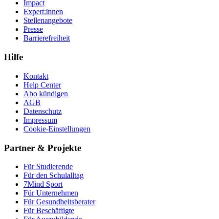
Impact
Expert:innen
Stellenangebote
Presse
Barrierefreiheit
Hilfe
Kontakt
Help Center
Abo kündigen
AGB
Datenschutz
Impressum
Cookie-Einstellungen
Partner & Projekte
Für Stu­die­rende
Für den Schulalltag
7Mind Sport
Für Unter­neh­men
Für Gesund­heits­be­ra­ter
Für Beschäftigte