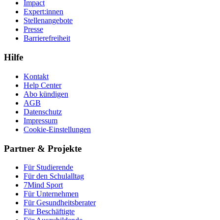
Impact
Expert:innen
Stellenangebote
Presse
Barrierefreiheit
Hilfe
Kontakt
Help Center
Abo kündigen
AGB
Datenschutz
Impressum
Cookie-Einstellungen
Partner & Projekte
Für Stu­die­rende
Für den Schulalltag
7Mind Sport
Für Unter­neh­men
Für Gesund­heits­be­ra­ter
Für Beschäftigte