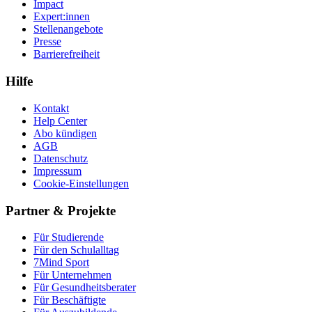
Impact
Expert:innen
Stellenangebote
Presse
Barrierefreiheit
Hilfe
Kontakt
Help Center
Abo kündigen
AGB
Datenschutz
Impressum
Cookie-Einstellungen
Partner & Projekte
Für Stu­die­rende
Für den Schulalltag
7Mind Sport
Für Unter­neh­men
Für Gesund­heits­be­ra­ter
Für Beschäftigte