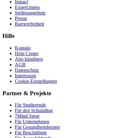
Impact
Expert:innen
Stellenangebote
Presse
Barrierefreiheit
Hilfe
Kontakt
Help Center
Abo kündigen
AGB
Datenschutz
Impressum
Cookie-Einstellungen
Partner & Projekte
Für Stu­die­rende
Für den Schulalltag
7Mind Sport
Für Unter­neh­men
Für Gesund­heits­be­ra­ter
Für Beschäftigte