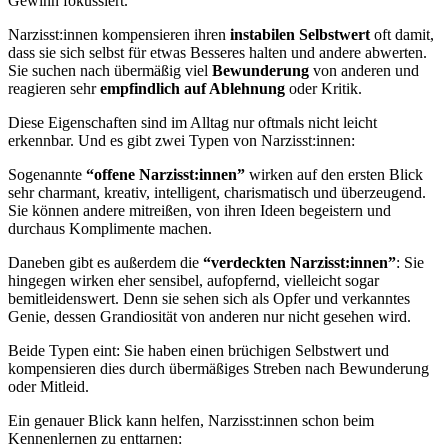
Gewinn fokussiert.
Narzisst:innen kompensieren ihren
instabilen Selbstwert
oft damit,
dass sie sich selbst für etwas Besseres halten und andere abwerten.
Sie suchen nach übermäßig viel
Bewunderung
von anderen und
reagieren sehr
empfindlich auf Ablehnung
oder Kritik.
Diese Eigenschaften sind im Alltag nur oftmals nicht leicht
erkennbar. Und es gibt zwei Typen von Narzisst:innen:
Sogenannte
“offene Narzisst:innen”
wirken auf den ersten Blick
sehr charmant, kreativ, intelligent, charismatisch und überzeugend.
Sie können andere mitreißen, von ihren Ideen begeistern und
durchaus Komplimente machen.
Daneben gibt es außerdem die
“verdeckten Narzisst:innen”
: Sie
hingegen wirken eher sensibel, aufopfernd, vielleicht sogar
bemitleidenswert. Denn sie sehen sich als Opfer und verkanntes
Genie, dessen Grandiosität von anderen nur nicht gesehen wird.
Beide Typen eint: Sie haben einen brüchigen Selbstwert und
kompensieren dies durch übermäßiges Streben nach Bewunderung
oder Mitleid.
Ein genauer Blick kann helfen, Narzisst:innen schon beim
Kennenlernen zu enttarnen: