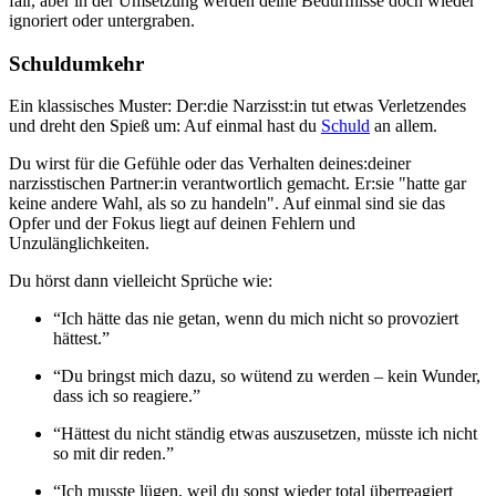
fair, aber in der Umsetzung werden deine Bedürfnisse doch wieder
ignoriert oder untergraben.
Schuldumkehr
Ein klassisches Muster: Der:die Narzisst:in tut etwas Verletzendes
und dreht den Spieß um: Auf einmal hast du
Schuld
an allem.
Du wirst für die Gefühle oder das Verhalten deines:deiner
narzisstischen Partner:in verantwortlich gemacht. Er:sie "hatte gar
keine andere Wahl, als so zu handeln". Auf einmal sind sie das
Opfer und der Fokus liegt auf deinen Fehlern und
Unzulänglichkeiten.
Du hörst dann vielleicht Sprüche wie:
“Ich hätte das nie getan, wenn du mich nicht so provoziert
hättest.”
“Du bringst mich dazu, so wütend zu werden – kein Wunder,
dass ich so reagiere.”
“Hättest du nicht ständig etwas auszusetzen, müsste ich nicht
so mit dir reden.”
“Ich musste lügen, weil du sonst wieder total überreagiert