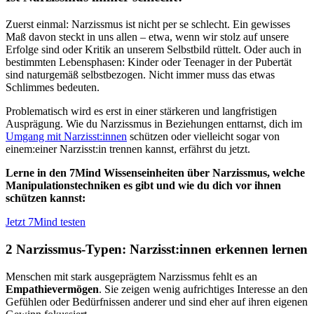
Zuerst einmal: Narzissmus ist nicht per se schlecht. Ein gewisses
Maß davon steckt in uns allen – etwa, wenn wir stolz auf unsere
Erfolge sind oder Kritik an unserem Selbstbild rüttelt. Oder auch in
bestimmten Lebensphasen: Kinder oder Teenager in der Pubertät
sind naturgemäß selbstbezogen. Nicht immer muss das etwas
Schlimmes bedeuten.
Problematisch wird es erst in einer stärkeren und langfristigen
Ausprägung. Wie du Narzissmus in Beziehungen enttarnst, dich im
Umgang mit Narzisst:innen
schützen oder vielleicht sogar von
einem:einer Narzisst:in trennen kannst, erfährst du jetzt.
Lerne in den 7Mind Wissenseinheiten über Narzissmus, welche
Manipulationstechniken es gibt und wie du dich vor ihnen
schützen kannst:
Jetzt 7Mind testen
2 Narzissmus-Typen: Narzisst:innen erkennen lernen
Menschen mit stark ausgeprägtem Narzissmus fehlt es an
Empathievermögen
. Sie zeigen wenig aufrichtiges Interesse an den
Gefühlen oder Bedürfnissen anderer und sind eher auf ihren eigenen