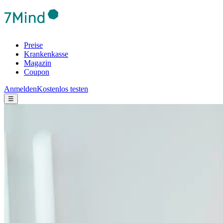
Preise
Krankenkasse
Magazin
Coupon
Anmelden
Kostenlos testen
☰