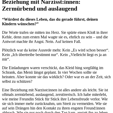
Beziehung mit Narzisst:innen:
Zermürbend und auslaugend
“Würdest du dieses Leben, das du gerade führst, deinen
Kindern wünschen?”
Die Worte trafen sie mitten ins Herz. Sie spürte einen Kloß in ihrer
Kehle, denn zum ersten Mal wagte sie es, ehrlich zu sein – und die
Antwort machte ihr Angst. Nein. Auf keinen Fall.
Plötzlich war da keine Ausrede mehr. Kein „Es wird schon besser“.
Kein „Ich übertreibe bestimmt nur“. Kein „Vielleicht liegt es ja an
mir“.
Die Einladungen waren verschickt, das Kleid hing sorgfältig im
Schrank, das Menü längst geplant. In vier Wochen sollte sie
heiraten. Aber konnte sie das wirklich? Oder war es an der Zeit, sich
selbst zu schützen?
Eine Beziehung mit Narzisst:innen ist alles andere als leicht. Sie ist
oftmals zermürbend, auslaugend, zerstörerisch. Ich habe miterlebt,
wie meine Freundin Stück für Stück ihre Lebensfreude verlor. Wie
sie sich immer mehr zurücknahm, um Streit zu vermeiden. Wie sie
auf sein Drängen hin den Kontakt zu ihren engsten Freund:innen
abbrach. Wie sie nur noch durch den Tag kam, anstatt ihn zu leben.