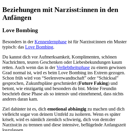
Beziehungen mit Narzisst:innen in den
Anfängen
Love Bombing
Besonders in der
Kennenlernphase
ist für Narzisst:innen ein Muster
typisch: das
Love Bombing
.
Du kannst dich vor Aufmerksamkeit, Komplimenten, schönen
Nachrichten, teuren Geschenken oder Liebesbekundungen kaum
retten. Auch wenn das in der
Verliebtheitsphase
zu einem gewissen
Grad normal ist, wird es beim Love Bombing ins Extrem gezogen.
Schon früh wird von “Seelenverwandtschaft” oder “Schicksal”
gesprochen, Zukunftspläne geschmiedet (
Future Faking
) und
betont, wie einzigartig und besonders du bist. Meine Freundin
beschrieb diese Phase als so intensiv und einnehmend, dass nichts
anderes daran kam.
Ziel dahinter ist es, dich
emotional abhängig
zu machen und dich
vielleicht sogar von deinem Umfeld zu isolieren. Wenn es später
kriselt, wird es nämlich ziemlich schwierig, dich von dem:der
Narzisst:in zu trennen und diese intensive, beflügelnde Anfangszeit
loszulassen.