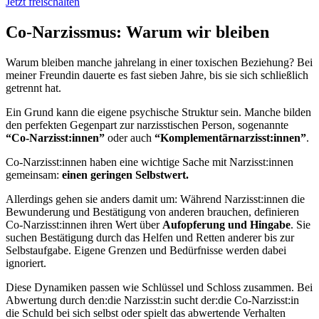
Jetzt freischalten
Co-Narzissmus: Warum wir bleiben
Warum bleiben manche jahrelang in einer toxischen Beziehung? Bei
meiner Freundin dauerte es fast sieben Jahre, bis sie sich schließlich
getrennt hat.
Ein Grund kann die eigene psychische Struktur sein. Manche bilden
den perfekten Gegenpart zur narzisstischen Person, sogenannte
“Co-Narzisst:innen”
oder auch
“Komplementärnarzisst:innen”
.
Co-Narzisst:innen haben eine wichtige Sache mit Narzisst:innen
gemeinsam:
einen geringen Selbstwert.
Allerdings gehen sie anders damit um: Während Narzisst:innen die
Bewunderung und Bestätigung von anderen brauchen, definieren
Co-Narzisst:innen ihren Wert über
Aufopferung und Hingabe
. Sie
suchen Bestätigung durch das Helfen und Retten anderer bis zur
Selbstaufgabe. Eigene Grenzen und Bedürfnisse werden dabei
ignoriert.
Diese Dynamiken passen wie Schlüssel und Schloss zusammen. Bei
Abwertung durch den:die Narzisst:in sucht der:die Co-Narzisst:in
die Schuld bei sich selbst oder spielt das abwertende Verhalten