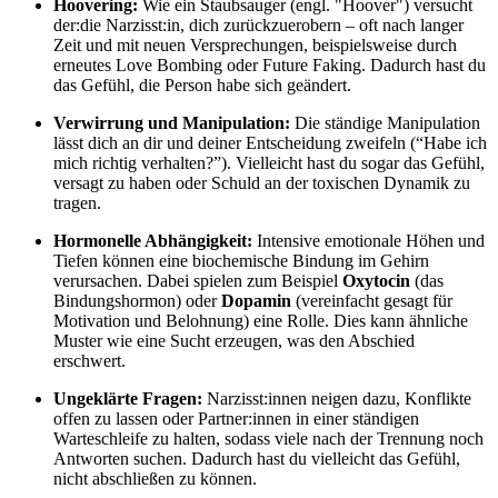
Hoovering:
Wie ein Staubsauger (engl. "Hoover") versucht
der:die Narzisst:in, dich zurückzuerobern – oft nach langer
Zeit und mit neuen Versprechungen
, beispielsweise durch
erneutes Love Bombing oder Future Faking. Dadurch hast du
das Gefühl, die Person habe sich geändert.
Verwirrung und Manipulation:
Die ständige Manipulation
lässt dich an dir und deiner Entscheidung zweifeln (“Habe ich
mich richtig verhalten?”). Vielleicht hast du sogar das Gefühl,
versagt zu haben oder Schuld an der toxischen Dynamik zu
tragen.
Hormonelle Abhängigkeit:
Intensive emotionale Höhen und
Tiefen können eine biochemische Bindung im Gehirn
verursachen. Dabei spielen zum Beispiel
Oxytocin
(das
Bindungshormon) oder
Dopamin
(vereinfacht gesagt für
Motivation und Belohnung) eine Rolle. Dies kann ähnliche
Muster wie eine Sucht erzeugen, was den Abschied
erschwert.
Ungeklärte Fragen:
Narzisst:innen neigen dazu, Konflikte
offen zu lassen oder Partner:innen in einer ständigen
Warteschleife zu halten, sodass viele nach der Trennung noch
Antworten suchen. Dadurch hast du vielleicht das Gefühl,
nicht abschließen zu können.