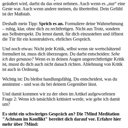
geäußert wird, darfst du das ernst nehmen. Auch wenn es „nur“ eine
Geste war. Auch wenn andere meinen, du übertreibst. Dein Gefühl
ist der Maßstab.
Deshalb mein Tipp:
Sprich es an.
Formuliere deine Wahrnehmung
– ruhig, klar, ohne dich zu rechtfertigen. Nicht aus Trotz, sondern
aus Selbstrespekt. Du lernst damit, für dich einzustehen und öffnest
die Tür für ein konstruktives, ehrliches Gespräch.
Und noch etwas: Nicht jede Kritik, selbst wenn sie wertschätzend
formuliert ist, muss dich überzeugen. Du darfst entscheiden:
Sehe
ich das genauso?
Wenn es in deinen Augen ungerechtfertigte Kritik
ist, musst du dich auch nicht danach richten. Ablehnung von Kritik
ist auch in Ordnung.
Wichtig ist: Du bleibst handlungsfähig. Du entscheidest, was du
annimmst – und was du bei deinem Gegenüber lässt.
Und damit kommen wir zu der oben im Artikel aufgeworfenen
Frage 2: Wenn ich tatsächlich kritisiert werde, wie gehe ich damit
um?
Es steht ein schwieriges Gespräch an? Die 7Mind Meditation
"Achtsam im Konflikt" bereitet dich darauf vor. Erfahre hier
mehr über 7Mind: