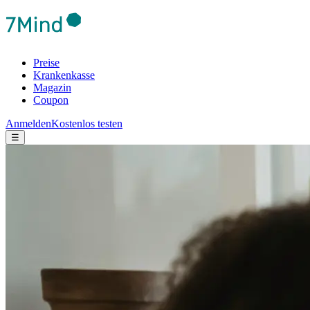
Preise
Krankenkasse
Magazin
Coupon
Anmelden
Kostenlos testen
☰