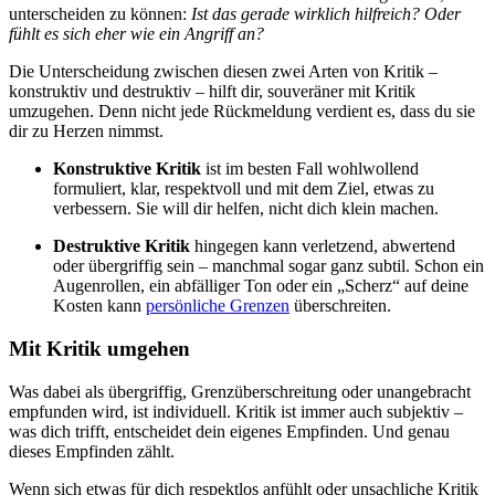
unterscheiden zu können:
Ist das gerade wirklich hilfreich? Oder
fühlt es sich eher wie ein Angriff an?
Die Unterscheidung zwischen diesen zwei Arten von Kritik –
konstruktiv und destruktiv – hilft dir, souveräner mit Kritik
umzugehen. Denn nicht jede Rückmeldung verdient es, dass du sie
dir zu Herzen nimmst.
Konstruktive Kritik
ist im besten Fall wohlwollend
formuliert, klar, respektvoll und mit dem Ziel, etwas zu
verbessern. Sie will dir helfen, nicht dich klein machen.
Destruktive Kritik
hingegen kann verletzend, abwertend
oder übergriffig sein – manchmal sogar ganz subtil. Schon ein
Augenrollen, ein abfälliger Ton oder ein „Scherz“ auf deine
Kosten kann
persönliche Grenzen
überschreiten.
Mit Kritik umgehen
Was dabei als übergriffig, Grenzüberschreitung oder unangebracht
empfunden wird, ist individuell. Kritik ist immer auch subjektiv –
was dich trifft, entscheidet dein eigenes Empfinden. Und genau
dieses Empfinden zählt.
Wenn sich etwas für dich respektlos anfühlt oder unsachliche Kritik