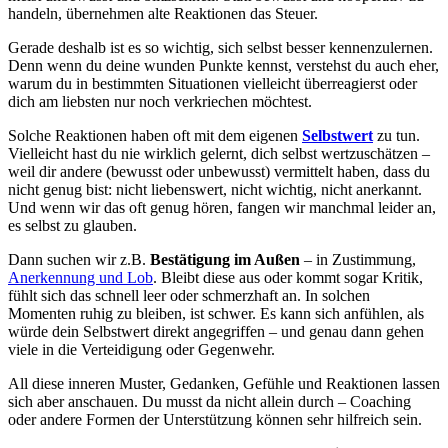
handeln, übernehmen alte Reaktionen das Steuer.
Gerade deshalb ist es so wichtig, sich selbst besser kennenzulernen.
Denn wenn du deine wunden Punkte kennst, verstehst du auch eher,
warum du in bestimmten Situationen vielleicht überreagierst oder
dich am liebsten nur noch verkriechen möchtest.
Solche Reaktionen haben oft mit dem eigenen
Selbstwert
zu tun.
Vielleicht hast du nie wirklich gelernt, dich selbst wertzuschätzen –
weil dir andere (bewusst oder unbewusst) vermittelt haben, dass du
nicht genug bist: nicht liebenswert, nicht wichtig, nicht anerkannt.
Und wenn wir das oft genug hören, fangen wir manchmal leider an,
es selbst zu glauben.
Dann suchen wir z.B.
Bestätigung im Außen
– in Zustimmung,
Anerkennung und Lob
. Bleibt diese aus oder kommt sogar Kritik,
fühlt sich das schnell leer oder schmerzhaft an. In solchen
Momenten ruhig zu bleiben, ist schwer. Es kann sich anfühlen, als
würde dein Selbstwert direkt angegriffen – und genau dann gehen
viele in die Verteidigung oder Gegenwehr.
All diese inneren Muster, Gedanken, Gefühle und Reaktionen lassen
sich aber anschauen. Du musst da nicht allein durch – Coaching
oder andere Formen der Unterstützung können sehr hilfreich sein.