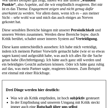
Wie dieses Beispiel gut zeigt, haben wir alle unsere „
wunden
Punkte“
, also Aspekte, auf die wir empfindlich reagieren. Bei mir
ist es das Thema:
Engagement zeigen und nicht genug dafür
anerkannt zu werden
. Vor allem dann, wenn ich es – aus meiner
Sicht – sehr wohl war und mich das auch einiges an Nerven
gekostet hat.
Diese sensiblen Bereiche hängen mit unserer
Persönlichkeit
und
unseren Werten zusammen. Werden diese Bereiche bspw. durch
Kritik berührt, schaltet unser inneres System auf
Verteidigung
.
Diese kann unterschiedlich aussehen: Ich habe mich verteidigt,
indem ich meinem Partner Vorwürfe gemacht habe (wie er so etwas
sagen kann) und aufgezählt habe, was auch ich alles für die Sache
getan habe (Rechtfertigung). Ich hätte auch ganz still werden und
ein beleidigtes Gesicht aufsetzen können. Oder ich hätte ganz ruhig
auf das, was mein Partner sagte, reagieren können. Zum Beispiel
erst einmal mit einer Rückfrage.
Drei Dinge werden hier deutlich:
Was wir als Kritik empfinden, ist hoch
subjektiv
gesteuert
In der Empfindung und unserem Umgang mit Kritik steckt
immer auch eine
Botschaft über uns selbst