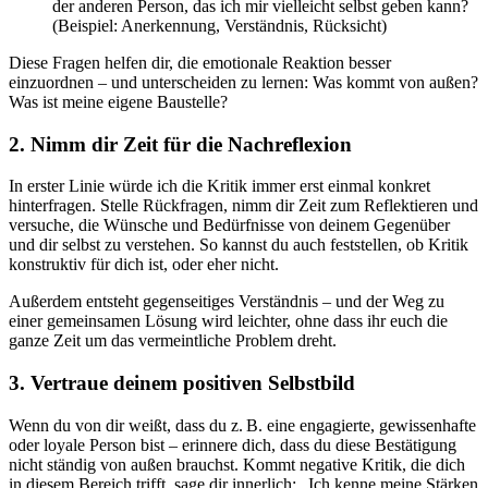
der anderen Person, das ich mir vielleicht selbst geben kann?
(Beispiel: Anerkennung, Verständnis, Rücksicht)
Diese Fragen helfen dir, die emotionale Reaktion besser
einzuordnen – und unterscheiden zu lernen: Was kommt von außen?
Was ist meine eigene Baustelle?
2. Nimm dir Zeit für die Nachreflexion
In erster Linie würde ich die Kritik immer erst einmal konkret
hinterfragen. Stelle Rückfragen, nimm dir Zeit zum Reflektieren und
versuche, die Wünsche und Bedürfnisse von deinem Gegenüber
und dir selbst zu verstehen. So kannst du auch feststellen, ob Kritik
konstruktiv für dich ist, oder eher nicht.
Außerdem entsteht gegenseitiges Verständnis – und der Weg zu
einer gemeinsamen Lösung wird leichter, ohne dass ihr euch die
ganze Zeit um das vermeintliche Problem dreht.
3. Vertraue deinem positiven Selbstbild
Wenn du von dir weißt, dass du z. B. eine engagierte, gewissenhafte
oder loyale Person bist – erinnere dich, dass du diese Bestätigung
nicht ständig von außen brauchst. Kommt negative Kritik, die dich
in diesem Bereich trifft, sage dir innerlich: „Ich kenne meine Stärken