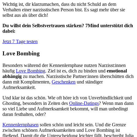
Wichtig ist, dir klarzumachen, dass du nicht Schuld an dem
Verhalten einer narzisstischen Person bist. Es sagt mehr über sie
selbst aus als über dich!
Du willst dein Selbstvertrauen stärken? 7Mind unterstützt dich
dabei:
Jetzt 7 Tage testen
Love Bombing
Besonders während der Kennenlernphase nutzen Narzisst:innen
häufig
Love Bombing
. Ziel ist es, dich zu binden und
emotional
abhängig
zu machen. Narzisstische Partner:innen überschütten dich
dann mit Komplimenten,
Geschenken
und ständiger
Aufmerksamkeit.
Und klar ist das schön. Wie oft höre ich von Unverbindlichkeit und
Ghosting, besonders in Zeiten des
Online-Datings
? Wenn man dann
so viel Liebe und Aufmerksamkeit bekommt, will man unbedingt
daran festhalten, oder?
Kennenlernphasen
sollen schön und leicht sein. Und die Grenze
zwischen schönen Aufmerksamkeiten und Love Bombing ist
fließend. Damit dir die Unterscheidung leichter fällt, beschreibt Julia