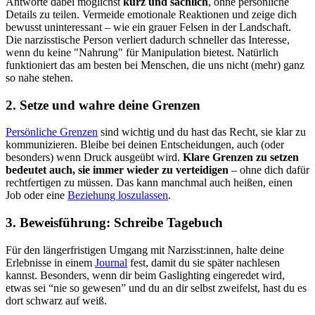
Antworte dabei möglichst
kurz und sachlich
, ohne persönliche
Details zu teilen. Vermeide emotionale Reaktionen und zeige dich
bewusst uninteressant – wie ein grauer Felsen in der Landschaft.
Die narzisstische Person verliert dadurch schneller das Interesse,
wenn du keine "Nahrung" für Manipulation bietest. Natürlich
funktioniert das am besten bei Menschen, die uns nicht (mehr) ganz
so nahe stehen.
2. Setze und wahre deine Grenzen
Persönliche Grenzen
sind wichtig und du hast das Recht, sie klar zu
kommunizieren. Bleibe bei deinen Entscheidungen, auch (oder
besonders) wenn Druck ausgeübt wird.
Klare Grenzen zu setzen
bedeutet auch, sie immer wieder zu verteidigen
– ohne dich dafür
rechtfertigen zu müssen. Das kann manchmal auch heißen, einen
Job oder eine
Beziehung loszulassen
.
3. Beweisführung: Schreibe Tagebuch
Für den längerfristigen Umgang mit Narzisst:innen, halte deine
Erlebnisse in einem
Journal
fest, damit du sie später nachlesen
kannst. Besonders, wenn dir beim Gaslighting eingeredet wird,
etwas sei “nie so gewesen” und du an dir selbst zweifelst, hast du es
dort schwarz auf weiß.