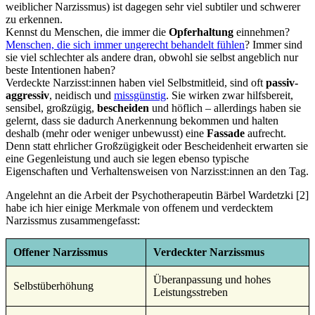
weiblicher Narzissmus) ist dagegen sehr viel subtiler und schwerer
zu erkennen.
Kennst du Menschen, die immer die
Opferhaltung
einnehmen?
Menschen, die sich immer ungerecht behandelt fühlen
? Immer sind
sie viel schlechter als andere dran, obwohl sie selbst angeblich nur
beste Intentionen haben?
Verdeckte Narzisst:innen haben viel Selbstmitleid, sind oft
passiv-
aggressiv
, neidisch und
missgünstig
. Sie wirken zwar hilfsbereit,
sensibel, großzügig,
bescheiden
und höflich – allerdings haben sie
gelernt, dass sie dadurch Anerkennung bekommen und halten
deshalb (mehr oder weniger unbewusst) eine
Fassade
aufrecht.
Denn statt ehrlicher Großzügigkeit oder Bescheidenheit erwarten sie
eine Gegenleistung und auch sie legen ebenso typische
Eigenschaften und Verhaltensweisen von Narzisst:innen an den Tag.
Angelehnt an die Arbeit der Psychotherapeutin Bärbel Wardetzki [2]
habe ich hier einige Merkmale von offenem und verdecktem
Narzissmus zusammengefasst:
Offener Narzissmus
Verdeckter Narzissmus
Überanpassung und hohes
Selbstüberhöhung
Leistungsstreben