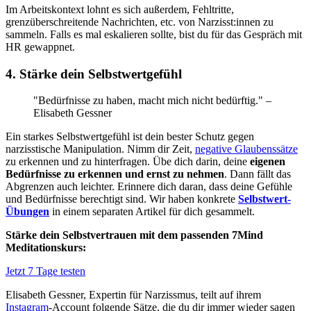
Im Arbeitskontext lohnt es sich außerdem, Fehltritte,
grenzüberschreitende Nachrichten, etc. von Narzisst:innen zu
sammeln. Falls es mal eskalieren sollte, bist du für das Gespräch mit
HR gewappnet.
4. Stärke dein Selbstwertgefühl
"Bedürfnisse zu haben, macht mich nicht bedürftig." –
Elisabeth Gessner
Ein starkes Selbstwertgefühl ist dein bester Schutz gegen
narzisstische Manipulation. Nimm dir Zeit,
negative Glaubenssätze
zu erkennen und zu hinterfragen. Übe dich darin, deine
eigenen
Bedürfnisse zu erkennen und ernst zu nehmen
. Dann fällt das
Abgrenzen auch leichter. Erinnere dich daran, dass deine Gefühle
und Bedürfnisse berechtigt sind. Wir haben konkrete
Selbstwert-
Übungen
in einem separaten Artikel für dich gesammelt.
Stärke dein Selbstvertrauen mit dem passenden 7Mind
Meditationskurs:
Jetzt 7 Tage testen
Elisabeth Gessner, Expertin für Narzissmus, teilt auf ihrem
Instagram
-Account folgende Sätze, die du dir immer wieder sagen