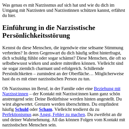
Was genau es mit Narzissmus auf sich hat und wie du dich im
Umgang mit Narzissten und Narzisstinnen schützen kannst, erfährst
du hier.
Einführung in die Narzisstische
Persönlichkeitsstörung
Kennst du diese Menschen, die irgendwie eine seltsame Stimmung
verbreiten? In deren Gegenwart du dich häufig selbst hinterfragst,
dich schuldig fühlst oder sogar schämst? Diese Menschen, die oft so
selbstbewusst wirken und andere mitreißen können. Vielleicht sind
sie sogar ziemlich charmant und erfolgreich. Schillernde
Persönlichkeiten – zumindest an der Oberfläche… Möglicherweise
hast du es mit einer narzisstischen Person zu tun.
Ob Narzissmus im Beruf, in der Familie oder eine
Beziehung mit
Narzisst:innen
– der Kontakt mit Narzisst:innen kann ganz schön
anstrengend sein: Deine Bedürfnisse werden hinten angestellt. Du
wirst abgewertet. Grenzen werden überschritten. Du empfindest
häufig
Schuld
oder
Scham
. Vielleicht tendierst du zu
Perfektionismus
aus
Angst, Fehler zu machen
. Du zweifelst an dir
und deiner Wahrnehmung. All das können Folgen vom Kontakt mit
narzisstischen Menschen sein.