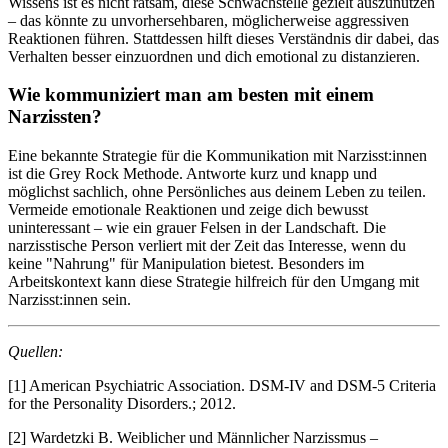
Wissens ist es nicht ratsam, diese Schwachstelle gezielt auszunutzen
– das könnte zu unvorhersehbaren, möglicherweise aggressiven
Reaktionen führen. Stattdessen hilft dieses Verständnis dir dabei, das
Verhalten besser einzuordnen und dich emotional zu distanzieren.
Wie kommuniziert man am besten mit einem
Narzissten?
Eine bekannte Strategie für die Kommunikation mit Narzisst:innen
ist die Grey Rock Methode. Antworte kurz und knapp und
möglichst sachlich, ohne Persönliches aus deinem Leben zu teilen.
Vermeide emotionale Reaktionen und zeige dich bewusst
uninteressant – wie ein grauer Felsen in der Landschaft. Die
narzisstische Person verliert mit der Zeit das Interesse, wenn du
keine "Nahrung" für Manipulation bietest. Besonders im
Arbeitskontext kann diese Strategie hilfreich für den Umgang mit
Narzisst:innen sein.
Quellen:
[1] American Psychiatric Association. DSM-IV and DSM-5 Criteria
for the Personality Disorders.; 2012.
[2]
Wardetzki B. Weiblicher und Männlicher Narzissmus –