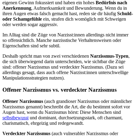
eigenen Gewinn fokussiert und haben ein hohes
Bedürfnis nach
Anerkennung
, Aufmerksamkeit und Bewunderung. Wenn du in
ihren Augen etwas falsch gemacht hast, reden sie dir häufig
Schuld-
oder Schamgefühle
ein, strafen dich womöglich mit Schweigen
oder werden sogar aggressiv.
Im Alltag sind die Züge von Narzisst:innen allerdings nicht immer
so offensichtlich. Manche narzisstische Verhaltensweisen oder
Eigenschaften sind sehr subtil.
Deshalb spricht man von zwei verschiedenen
Narzissmus-Typen
,
die sich überwiegend darin unterscheiden, wie sichtbar die Züge
sind: offener Narzissmus und verdeckter Narzissmus. (Dazu sei
allerdings gesagt, dass auch offene Narzisst:innen unterschwellige
Manipulationsstrategien nutzen).
Offener Narzissmus vs. verdeckter Narzissmus
Offener Narzissmus
(auch grandioser Narzissmus oder männlicher
Narzissmus genannt) beschreibt die Art, die du bestimmt sofort vor
Augen hast, wenn du Narzissmus hörst: Diese Menschen sind
selbstbewusst
und dominant, durchsetzungsstark, oft charmant,
charismatisch, ehrgeizig und redegewandt.
Verdeckter Narzissmus
(auch vulnerabler Narzissmus oder