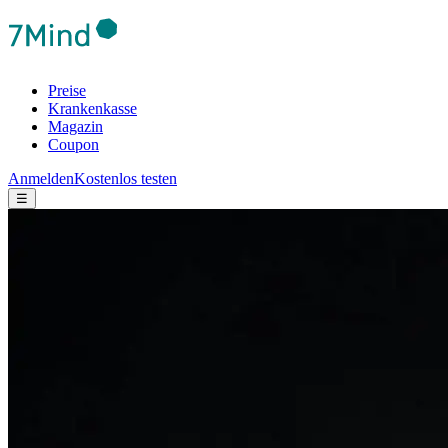
Preise
Krankenkasse
Magazin
Coupon
Anmelden
Kostenlos testen
☰